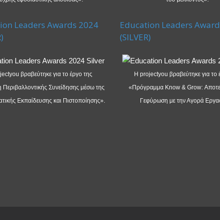
ion Leaders Awards 2024
Education Leaders Award
)
(SILVER)
jectyou βραβεύτηκε για το έργο της
Η projectyou βραβεύτηκε για το 
 Περιβαλλοντικής Συνείδησης μέσω της
«Πρόγραμμα Know & Grow: Αποτε
τικής Εκπαίδευσης και Πιστοποίησης».
Γεφύρωση με την Αγορά Εργα