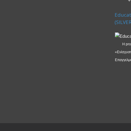
Educat
(SILVER
Η pro
«Ενίσχυση
Επαγγελμα