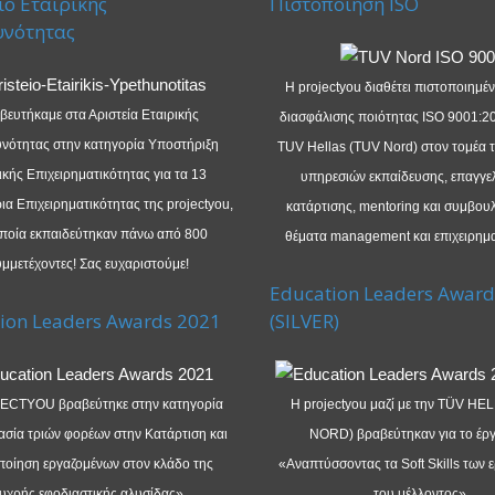
ίο Εταιρικής
Πιστοποίηση ISO
υνότητας
Η projectyou διαθέτει πιστοποιημέ
βευτήκαμε στα Αριστεία Εταιρικής
διασφάλισης ποιότητας ISO 9001:2
νότητας στην κατηγορία Υποστήριξη
TUV Hellas (TUV Nord) στον τομέα 
κής Επιχειρηματικότητας για τα 13
υπηρεσιών εκπαίδευσης, επαγγε
α Επιχειρηματικότητας της projectyou,
κατάρτισης, mentoring και συμβουλ
οποία εκπαιδεύτηκαν πάνω από 800
θέματα management και επιχειρημα
μμετέχοντες! Σας ευχαριστούμε!
Education Leaders Award
ion Leaders Awards 2021
(SILVER)
ECTYOU βραβεύτηκε στην κατηγορία
Η projectyou μαζί με την TÜV HE
σία τριών φορέων στην Κατάρτιση και
NORD) βραβεύτηκαν για το έργ
ποίηση εργαζομένων στον κλάδο της
«Αναπτύσσοντας τα Soft Skills των 
υχρής εφοδιαστικής αλυσίδας».
του μέλλοντος».