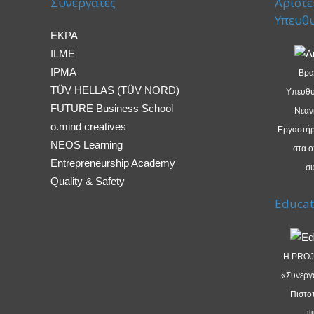
Συνεργάτες
Αριστε
Υπευθ
EKPA
ILME
IPMA
Βρα
TÜV HELLAS (TÜV NORD)
Υπευθυ
FUTURE Business School
Νεανι
o.mind creatives
Εργαστήρι
NEOS Learning
στα 
Entrepreneurship Academy
συ
Quality & Safety
Educat
Η PROJ
«Συνεργα
Πιστο
ψ