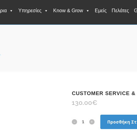
ρια
Υπηρεσίες
Know & Grow
Εμείς
Πελάτες
G
e
CUSTOMER SERVICE &
130.00
€
Customer
Προσθήκη Στ
Service