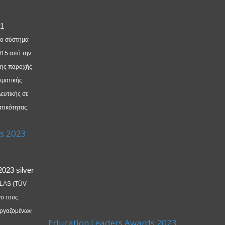
νο σύστημα
015 από την
της παροχής
λματικής
ευτικής σε
τικότητας.
s 2023
LLAS (TÜV
ο τους
εργαζομένων
Education Leaders Awards 2023