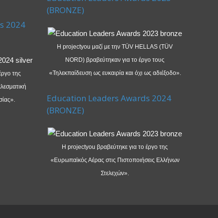
(BRONZE)
s 2024
Η projectyou μαζί με την TÜV HELLAS (TÜV
NORD) βραβεύτηκαν για το έργο τους
«Τηλεκπαίδευση ως ευκαιρία και όχι ως αδιέξοδο».
έργο της
λεσματική
Education Leaders Awards 2024
σίας».
(BRONZE)
Η projectyou βραβεύτηκε για το έργο της
«Ευρωπαϊκός Αέρας στις Πιστοποιήσεις Ελλήνων
Στελεχών».