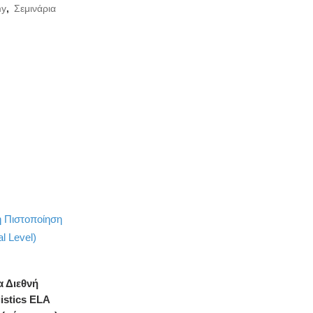
my
,
Σεμινάρια
α Διεθνή
istics ELA