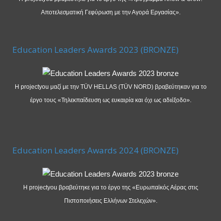
Αποτελεσματική Γεφύρωση με την Αγορά Εργασίας».
Education Leaders Awards 2023 (BRONZE)
Η projectyou μαζί με την TÜV HELLAS (TÜV NORD) βραβεύτηκαν για το
έργο τους «Τηλεκπαίδευση ως ευκαιρία και όχι ως αδιέξοδο».
Education Leaders Awards 2024 (BRONZE)
Η projectyou βραβεύτηκε για το έργο της «Ευρωπαϊκός Αέρας στις
Πιστοποιήσεις Ελλήνων Στελεχών».