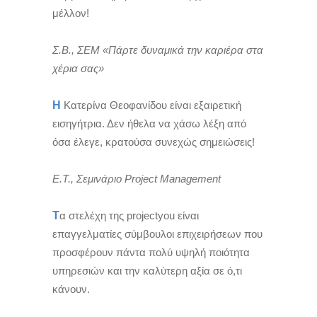
μέλλον!
Σ.Β., ΣΕΜ «Πάρτε δυναμικά την καριέρα στα
χέρια σας»
Η
Κατερίνα Θεοφανίδου είναι εξαιρετική
εισηγήτρια. Δεν ήθελα να χάσω λέξη από
όσα έλεγε, κρατούσα συνεχώς σημειώσεις!
Ε.Τ., Σεμινάριο Project Management
Τ
α στελέχη της projectyou είναι
επαγγελματίες σύμβουλοι επιχειρήσεων που
προσφέρουν πάντα πολύ υψηλή ποιότητα
υπηρεσιών και την καλύτερη αξία σε ό,τι
κάνουν.