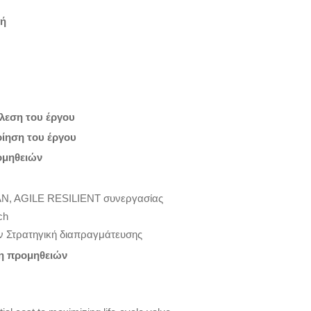
γή
έλεση του έργου
ίηση του έργου
ομηθειών
AN, AGILE RESILIENT συνεργασίας
ch
ν Στρατηγική διαπραγμάτευσης
χη προμηθειών