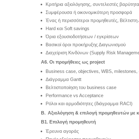
Κριτήρια αξιολόγησης, συντελεστές βαρύτητ
Συμφέρουσα ή οικονομικότερη προσφορά
Ένας ή περισσότεροι προμηθευτές, Βέλτιστη
Hard και Soft savings
Όρια εξουσιοδοτήσεων / εγκρίσεων
Bασικοί όροι προκήρυξης Διαγωνισμού
Διαχείριση Κινδύνων (Supply Risk Manageme
Α6. Οι προμήθειες ως project
Business case, objectives, WBS, milestones, 
Διάγραμμα Gantt
Βελτιστοποίηση του business case
Performance vs Acceptance
Ρόλοι και αρμοδιότητες (διάγραμμα RACI)
Β. Αξιολόγηση & επιλογή προμηθευτών με κ
Β1. Επιλογή προμηθευτή
Έρευνα αγοράς