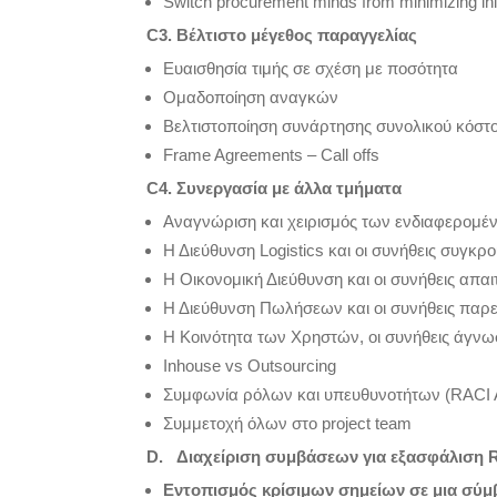
Switch procurement minds from minimizing initi
C3
. Βέλτιστο μέγεθος παραγγελίας
Ευαισθησία τιμής σε σχέση με ποσότητα
Ομαδοποίηση αναγκών
Βελτιστοποίηση συνάρτησης συνολικού κόστ
Frame Agreements – Call offs
C
4. Συνεργασία με άλλα τμήματα
Αναγνώριση και χειρισμός των ενδιαφερομέν
Η Διεύθυνση Logistics και οι συνήθεις συγκρο
Η Οικονομική Διεύθυνση και οι συνήθεις απαι
Η Διεύθυνση Πωλήσεων και οι συνήθεις παρε
Η Κοινότητα των Χρηστών, οι συνήθεις άγνω
Ιnhouse vs Outsourcing
Συμφωνία ρόλων και υπευθυνοτήτων (RACI A
Συμμετοχή όλων στο project team
D
. Διαχείριση συμβάσεων για εξασφάλιση
Εντοπισμός κρίσιμων σημείων σε μια σύ