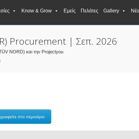
σίες
Know & Grow
Εμείς
Πελάτες
Gallery
Νέ
LAR) Procurement | Σεπ. 2026
TÜV NORD) και την Projectyou
6
γραφείτε στο σεμινάριο