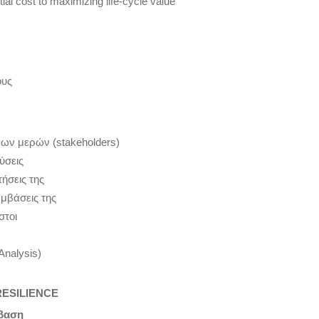
al cost to maximizing life-cycle value
ους
ων μερών (stakeholders)
ύσεις
τήσεις της
μβάσεις της
στοι
nalysis)
RESILIENCE
μβαση