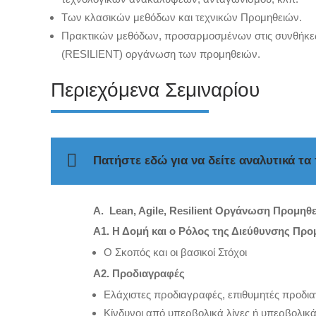
Των κλασικών μεθόδων και τεχνικών Προμηθειών.
Πρακτικών μεθόδων, προσαρμοσμένων στις συνθήκες κ
(RESILIENT) οργάνωση των προμηθειών.
Περιεχόμενα Σεμιναρίου
Πατήστε εδώ για να δείτε αναλυτικά τα
Α.
Lean
,
Agile
,
Resilient
Οργάνωση Προμηθε
Α1. Η Δομή και ο Ρόλος της Διεύθυνσης Πρ
Ο Σκοπός και οι βασικοί Στόχοι
Α2. Προδιαγραφές
Ελάχιστες προδιαγραφές, επιθυμητές προδι
Κίνδυνοι από υπερβολικά λίγες ή υπερβολικ