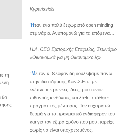
Kyparissidis
Ή
ταν ένα πολύ ξεχωριστό open minding
σεμινάριο. Ανυπομονώ για τα επόμενα…
Η.Λ. CEO Εμπορικής Εταιρείας, Σεμινάριο
«Οικονομικά για μη Οικονομικούς»
"
Μ
ε τον κ. Θεοφανίδη δουλέψαμε πάνω
ε τη
στην ιδέα ίδρυσης Κοιν.Σ.Επ., με
μένη
ενέπνευσε με νέες ιδέες, μου τόνισε
ι θα
πιθανούς κινδύνους και λάθη, στάθηκε
ήτησης
πραγματικός μέντορας. Τον ευχαριστώ
θερμά για το πραγματικό ενδιαφέρον του
και για τον εξτρά χρόνο που μου παρείχε
χωρίς να είναι υποχρεωμένος.