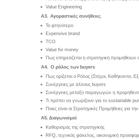
Value Engineering
Α
3.
Αγοραστικές συνήθειες
To φτηνότερο
Expensive brand
TCO
Value for money
Πως επηρεάζεται η στρατηγική προμηθειών 
Α4. Ο ρόλος των
buyers
Πως ορίζεται ο Ρόλος (Στόχοι, Καθήκοντα, Ε
Συνέργειες με άλλους buyers
Συνέργειες μεταξύ παραγωγών η προμηθευ
Τι πρέπει να γνωρίζουν για το sustainable pu
Ποιες είναι οι Στρατηγικές Προμήθειες για την
Α5. Διαγωνισμοί
Καθορισμός της στρατηγικής
RFQ, τεχνικός φάκελος, οικονομική προσφο