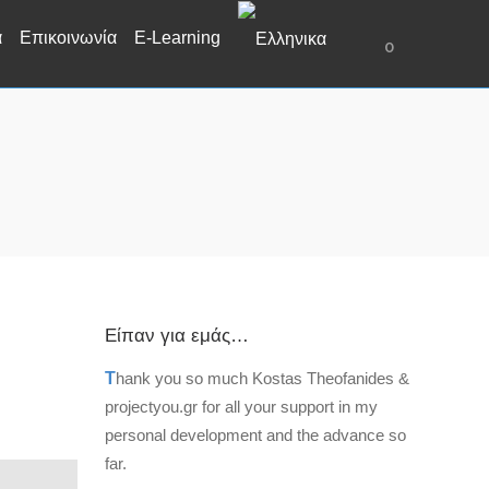
α
Επικοινωνία
E-Learning
0
Είπαν για εμάς…
T
hank you so much Kostas Theofanides &
projectyou.gr for all your support in my
personal development and the advance so
far.