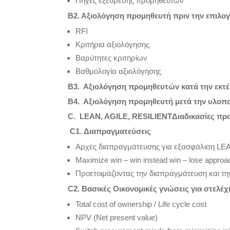
Πηγές εξεύρεσης προμηθευτών
Β2. Αξιολόγηση προμηθευτή πριν την επιλο
RFI
Κριτήρια αξιολόγησης
Βαρύτητες κριτηρίων
Βαθμολογία αξιολόγησης
Β3. Αξιολόγηση προμηθευτών κατά την εκτ
Β4. Αξιολόγηση προμηθευτή μετά την υλοπο
C
.
LEAN
,
AGILE
,
RESILIENT
Διαδικασίες πρ
C
1. Διαπραγματεύσεις
Αρχές διαπραγμάτευσης για εξασφάλιση LE
Μaximize win – win instead win – lose approa
Προετοιμάζοντας την διαπραγμάτευση και τη
C
2. Βασικές Οικονομικές γνώσεις για στελέ
Total cost of ownership / Life cycle cost
NPV (Net present value)