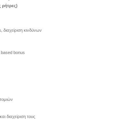
ς ρήτρες)
s, διαχείριση κινδύνων
 based bonus
οτομιών
ι διαχείριση τους