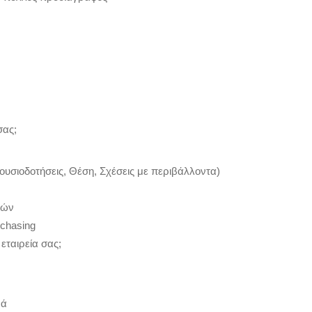
σας;
ξουσιοδοτήσεις, Θέση, Σχέσεις με περιβάλλοντα)
τών
rchasing
 εταιρεία σας;
ρά