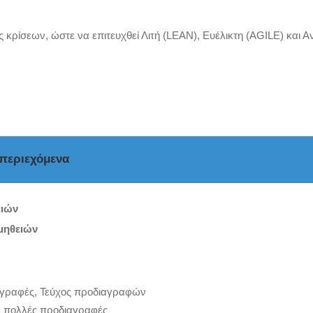
ρίσεων, ώστε να επιτευχθεί Λιτή (LEAN), Ευέλικτη (ΑGILE) και Α
 περιεχόμενα
ιών
ομηθειών
αγραφές, Τεύχος προδιαγραφών
ά πολλές προδιαγραφές