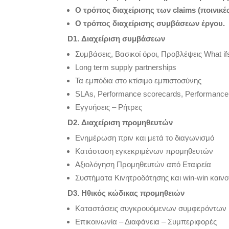
Ο τρόπος διαχείρισης των
claims
(ποινικέ
Ο τρόπος διαχείρισης συμβάσεων έργου.
D1
. Διαχείριση συμβάσεων
Συμβάσεις, Βασικοί όροι, Προβλέψεις What if
Long term supply partnerships
Τα εμπόδια στο κτίσιμο εμπιστοσύνης
SLAs, Performance scorecards, Performance
Eγγυήσεις – Ρήτρες
D2
. Διαχείριση προμηθευτών
Ενημέρωση πριν και μετά το διαγωνισμό
Κατάσταση εγκεκριμένων προμηθευτών
Αξιολόγηση Προμηθευτών από Εταιρεία
Συστήματα Κινητροδότησης και win-win καιν
D3
. Ηθικός κώδικας προμηθειών
Kαταστάσεις συγκρουόμενων συμφερόντων κα
Επικοινωνία – Διαφάνεια – Συμπεριφορές