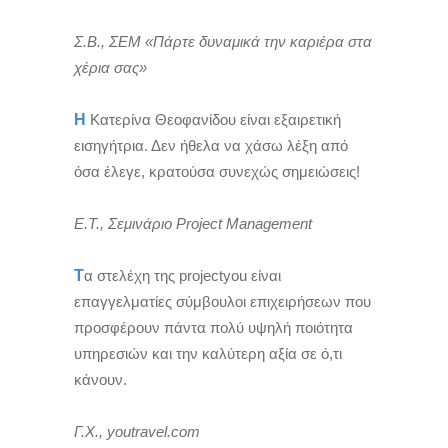
Σ.Β., ΣΕΜ «Πάρτε δυναμικά την καριέρα στα
χέρια σας»
Η
Κατερίνα Θεοφανίδου είναι εξαιρετική
εισηγήτρια. Δεν ήθελα να χάσω λέξη από
όσα έλεγε, κρατούσα συνεχώς σημειώσεις!
Ε.Τ., Σεμινάριο Project Management
Τ
α στελέχη της projectyou είναι
επαγγελματίες σύμβουλοι επιχειρήσεων που
προσφέρουν πάντα πολύ υψηλή ποιότητα
υπηρεσιών και την καλύτερη αξία σε ό,τι
κάνουν.
Γ.Χ., youtravel.com