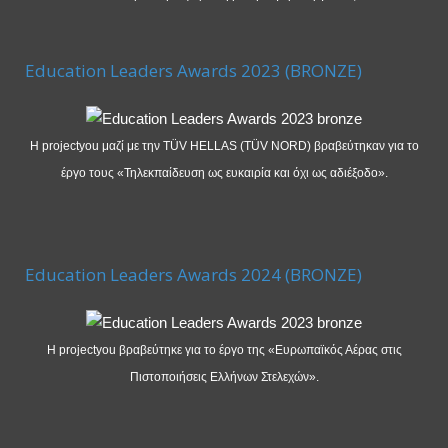
Education Leaders Awards 2023 (BRONZE)
Η projectyou μαζί με την TÜV HELLAS (TÜV NORD) βραβεύτηκαν για το
έργο τους «Τηλεκπαίδευση ως ευκαιρία και όχι ως αδιέξοδο».
Education Leaders Awards 2024 (BRONZE)
Η projectyou βραβεύτηκε για το έργο της «Ευρωπαϊκός Αέρας στις
Πιστοποιήσεις Ελλήνων Στελεχών».