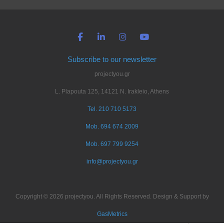
Subscribe to our newsletter
projectyou.gr
L. Plapouta 125, 14121 N. Irakleio, Athens
Tel. 210 710 5173
Mob. 694 674 2009
Mob. 697 799 9254
info@projectyou.gr
Copyright © 2026 projectyou. All Rights Reserved. Design & Support by
GasMetrics