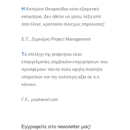
Η
Κατερίνα Θεοφανίδου είναι εξαιρετική
εισηγήτρια. Δεν ήθελα να χάσω λέξη από
όσα έλεγε, κρατούσα συνεχώς σημειώσεις!
Ε.Τ., Σεμινάριο Project Management
Τ
α στελέχη της projectyou είναι
επαγγελματίες σύμβουλοι επιχειρήσεων που
προσφέρουν πάντα πολύ υψηλή ποιότητα
υπηρεσιών και την καλύτερη αξία σε ό,τι
κάνουν.
Γ.Χ., youtravel.com
Εγγραφείτε στο newsletter μας!