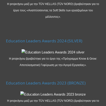
Η projectyou μαζί με την TÜV HELLAS (TÜV NORD) βραβεύτηκαν για το
έργο τους «Αναπτύσσοντας τα Soft Skills των εργαζομένων του
μέλλοντος».
Education Leaders Awards 2024 (SILVER)
Η projectyou βραβεύτηκε για το έργο της «Πρόγραμμα Know & Grow:
Αποτελεσματική Γεφύρωση με την Αγορά Εργασίας».
Education Leaders Awards 2023 (BRONZE)
Η projectyou μαζί με την TÜV HELLAS (TÜV NORD) βραβεύτηκαν για το