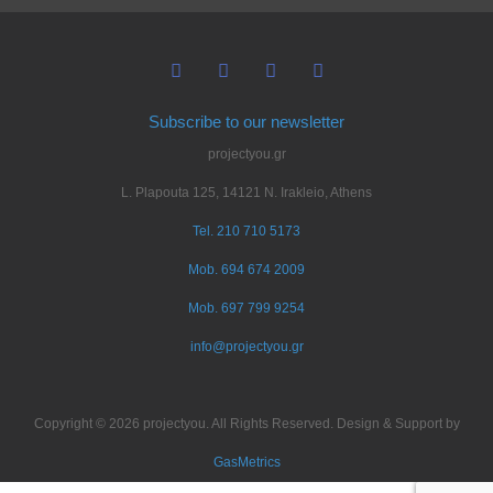
Subscribe to our newsletter
projectyou.gr
L. Plapouta 125, 14121 N. Irakleio, Athens
Tel. 210 710 5173
Mob. 694 674 2009
Mob. 697 799 9254
info@projectyou.gr
Copyright © 2026 projectyou. All Rights Reserved. Design & Support by
GasMetrics