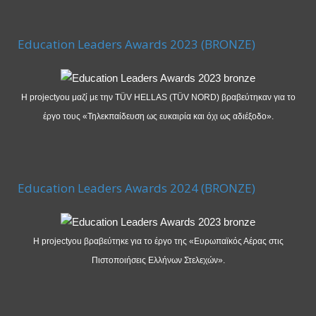
Education Leaders Awards 2023 (BRONZE)
Η projectyou μαζί με την TÜV HELLAS (TÜV NORD) βραβεύτηκαν για το
έργο τους «Τηλεκπαίδευση ως ευκαιρία και όχι ως αδιέξοδο».
Education Leaders Awards 2024 (BRONZE)
Η projectyou βραβεύτηκε για το έργο της «Ευρωπαϊκός Αέρας στις
Πιστοποιήσεις Ελλήνων Στελεχών».