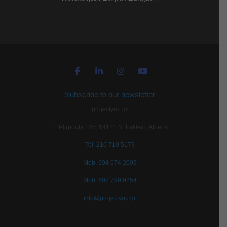
Subscribe to our newsletter
projectyou.gr
L. Plapouta 125, 14121 N. Irakleio, Athens
Tel. 210 710 5173
Mob. 694 674 2009
Mob. 697 799 9254
info@projectyou.gr