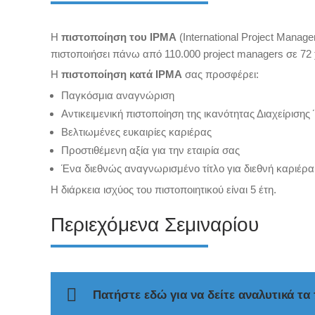
Η
πιστοποίηση του
IPMA
(International Project Manage
πιστοποιήσει πάνω από 110.000 project managers σε 72
Η
πιστοποίηση κατά IPMA
σας προσφέρει:
Παγκόσμια αναγνώριση
Αντικειμενική πιστοποίηση της ικανότητας Διαχείριση
Βελτιωμένες ευκαιρίες καριέρας
Προστιθέμενη αξία για την εταιρία σας
Ένα διεθνώς αναγνωρισμένο τίτλο για διεθνή καριέρα
Η διάρκεια ισχύος του πιστοποιητικού είναι 5 έτη.
Περιεχόμενα Σεμιναρίου
Πατήστε εδώ για να δείτε αναλυτικά τα