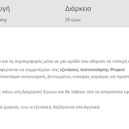
ωγή
Διάρκεια
ning
28 ώρες
εία και τις συμπεριφορές μέσα σε μία ομάδα που οδηγούν σε επιτυχή 
αφέρονται να συμμετέχουν στις
εξετάσεις πιστοποίησης Project
παγκόσμια αναγνώριση, βελτιωμένες ευκαιρίες καριέρας και προστ
ς πάνω στη Διαχείριση Έργων και θα λάβουν όλα τα απαραίτητα εφ
 (μεικτό), ενώ οι εξετάσεις διεξάγονται στα Αγγλικά.