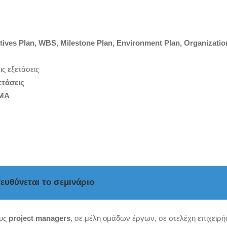
tives Plan, WBS, Milestone Plan, Environment Plan, Organizatio
ις εξετάσεις
τάσεις
PMA
ευθύνεται το σεμινάριο
ους
project managers
, σε μέλη ομάδων έργων, σε στελέχη επιχειρ