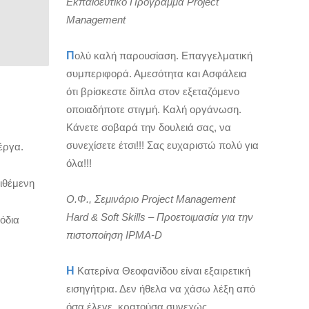
Εκπαιδευτικό Πρόγραμμα Project
Management
Π
ολύ καλή παρουσίαση. Επαγγελματική
συμπεριφορά. Αμεσότητα και Ασφάλεια
ότι βρίσκεστε δίπλα στον εξεταζόμενο
οποιαδήποτε στιγμή. Καλή οργάνωση.
Κάνετε σοβαρά την δουλειά σας, να
συνεχίσετε έτσι!!! Σας ευχαριστώ πολύ για
έργα.
όλα!!!
ιθέμενη
Ο.Φ., Σεμινάριο Project Management
Hard & Soft Skills – Προετοιμασία για την
όδια
πιστοποίηση IPMA-D
Η
Κατερίνα Θεοφανίδου είναι εξαιρετική
εισηγήτρια. Δεν ήθελα να χάσω λέξη από
όσα έλεγε, κρατούσα συνεχώς