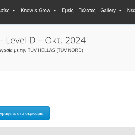
σίες
Know & Grow
Εμείς
Πελάτες
Gallery
Νέ
 Level D – Οκτ. 2024
υνεργασία με την TÜV HELLAS (TÜV NORD)
γραφείτε στο σεμινάριο