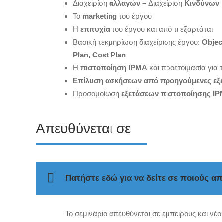
Διαχειρίση
αλλαγών –
Διαχείριση
Κινδύνων
Το
marketing
του έργου
Η
επιτυχία
του έργου και από τι εξαρτάται
Βασική τεκμηρίωση διαχείρισης έργου:
Objec
Plan, Cost Plan
Η
πιστοποίηση IPMA
και προετοιμασία για τ
Επίλυση ασκήσεων από προηγούμενες εξε
Προσομοίωση
εξετάσεων πιστοποίησης I
Απευθύνεται σε
Πατήστε εδώ για να δείτε σε ποιούς απ
Το σεμινάριο απευθύνεται σε έμπειρους και νέ