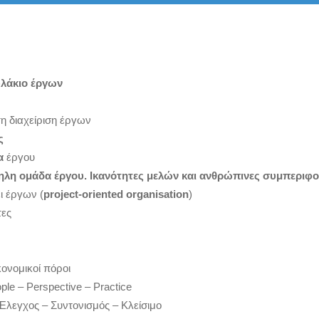
υλάκιο έργων
η διαχείριση έργων
ς
δα
έργου
λη ομάδα έργου. Ικανότητες μελών και ανθρώπινες συμπεριφο
ι έργων (
project-oriented organisation
)
τες
κονομικοί πόροι
ple – Perspective – Practice
Έλεγχος – Συντονισμός – Κλείσιμο