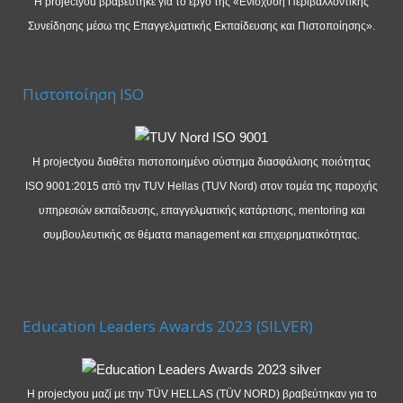
Η projectyou βραβεύτηκε για το έργο της «Ενίσχυση Περιβαλλοντικής
Συνείδησης μέσω της Επαγγελματικής Εκπαίδευσης και Πιστοποίησης».
Πιστοποίηση ISO
Η projectyou διαθέτει πιστοποιημένο σύστημα διασφάλισης ποιότητας
ISO 9001:2015 από την TUV Hellas (TUV Nord) στον τομέα της παροχής
υπηρεσιών εκπαίδευσης, επαγγελματικής κατάρτισης, mentoring και
συμβουλευτικής σε θέματα management και επιχειρηματικότητας.
Education Leaders Awards 2023 (SILVER)
Η projectyou μαζί με την TÜV HELLAS (TÜV NORD) βραβεύτηκαν για το