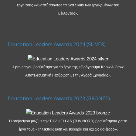
έργο τους «Αναπτύσσοντας τα Soft Skills των εργαζομένων του
μέλλοντος».
Education Leaders Awards 2024 (SILVER)
Η projectyou βραβεύτηκε για το έργο της «Πρόγραμμα Know & Grow:
Αποτελεσματική Γεφύρωση με την Αγορά Εργασίας».
Education Leaders Awards 2023 (BRONZE)
Η projectyou μαζί με την TÜV HELLAS (TÜV NORD) βραβεύτηκαν για το
έργο τους «Τηλεκπαίδευση ως ευκαιρία και όχι ως αδιέξοδο».