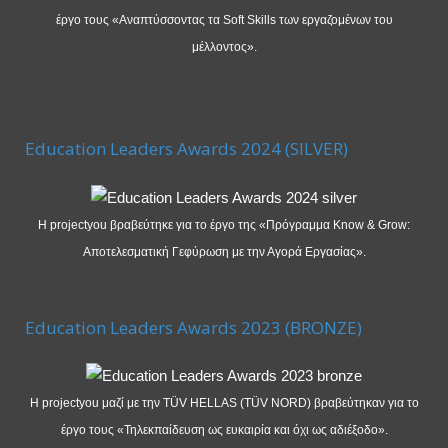
έργο τους «Αναπτύσσοντας τα Soft Skills των εργαζομένων του
μέλλοντος».
Education Leaders Awards 2024 (SILVER)
Η projectyou βραβεύτηκε για το έργο της «Πρόγραμμα Know & Grow:
Αποτελεσματική Γεφύρωση με την Αγορά Εργασίας».
Education Leaders Awards 2023 (BRONZE)
Η projectyou μαζί με την TÜV HELLAS (TÜV NORD) βραβεύτηκαν για το
έργο τους «Τηλεκπαίδευση ως ευκαιρία και όχι ως αδιέξοδο».