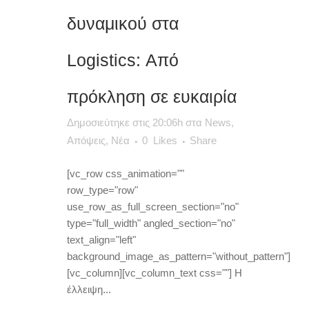
δυναμικού στα
Logistics: Από
πρόκληση σε ευκαιρία
Δημοσιεύτηκε στις 20:06h
στα
News
,
Απόψεις
,
Νέα
0
Likes
Share
[vc_row css_animation=""
row_type="row"
use_row_as_full_screen_section="no"
type="full_width" angled_section="no"
text_align="left"
background_image_as_pattern="without_pattern"]
[vc_column][vc_column_text css=""] Η
έλλειψη...