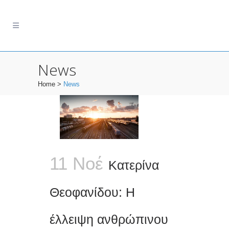
News
Home
>
News
11 Νοέ
Κατερίνα
Θεοφανίδου: Η
έλλειψη ανθρώπινου