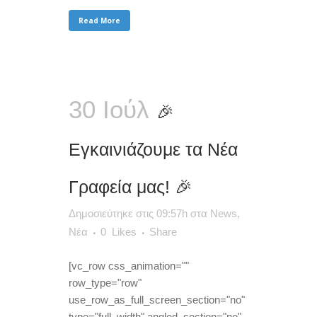
Read More
30 Ιούλ
🎉
Εγκαινιάζουμε τα Νέα
Γραφεία μας! 🎉
Δημοσιεύτηκε στις 09:57h
στα
News
,
Νέα
0
Likes
Share
[vc_row css_animation=""
row_type="row"
use_row_as_full_screen_section="no"
type="full_width" angled_section="no"