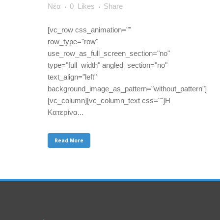
Νέα
0
Likes
Share
[vc_row css_animation=""
row_type="row"
use_row_as_full_screen_section="no"
type="full_width" angled_section="no"
text_align="left"
background_image_as_pattern="without_pattern"]
[vc_column][vc_column_text css=""]H
Κατερίνα...
Read More