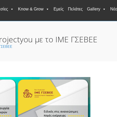
σίες
Know & Grow
Εμείς
Πελάτες
Gallery
Νέ
rojectyou με το ΙΜΕ ΓΣΕΒΕΕ
Ε ΓΣΕΒΕΕ