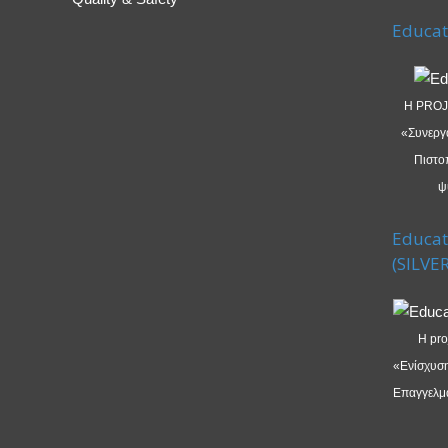
Educat
Η PROJ
«Συνεργα
Πιστο
ψ
Educat
(SILVER
Η pro
«Ενίσχυση
Επαγγελμα