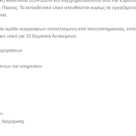
κή Μακεδονία 2014-2020» και συγχρηματοδοτείται από την Ευρωπ
 Πόρους. Το εκπαιδευτικό υλικό απευθύνεται κυρίως σε εργαζόμεν
νία.
μία ομάδα συγγραφέων αποτελούμενη από πανεπιστημιακούς, εκπα
κό υλικό για
15 Θεματικά Αντικείμενα
:
πιχειρήσεων
όντων και υπηρεσιών
ων
 διαχείρισης