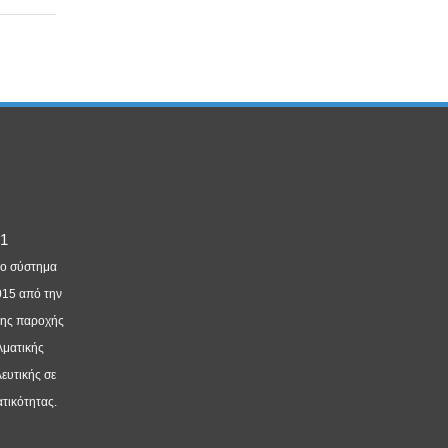
νο σύστημα
015 από την
της παροχής
λματικής
ευτικής σε
τικότητας.