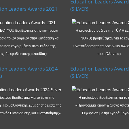
Education Leaders Award
ion Leaders Awards 2021
(SILVER)
ECTYOU βραβεύτηκε στην κατηγορία
Η projectyou μαζί με την TÜV HE
σία τριών φορέων στην Κατάρτιση και
NORD) βραβεύτηκαν για το έργ
ποίηση εργαζομένων στον κλάδο της
«Αναπτύσσοντας τα Soft Skills των 
υχρής εφοδιαστικής αλυσίδας».
του μέλλοντος».
ion Leaders Awards 2024
Education Leaders Award
)
(SILVER)
jectyou βραβεύτηκε για το έργο της
Η projectyou βραβεύτηκε για το 
 Περιβαλλοντικής Συνείδησης μέσω της
«Πρόγραμμα Know & Grow: Αποτε
τικής Εκπαίδευσης και Πιστοποίησης».
Γεφύρωση με την Αγορά Εργα