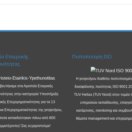
ίο Εταιρικής
Πιστοποίηση ISO
υνότητας
Η projectyou διαθέτει πιστοποιημέ
βευτήκαμε στα Αριστεία Εταιρικής
διασφάλισης ποιότητας ISO 9001:2
νότητας στην κατηγορία Υποστήριξη
TUV Hellas (TUV Nord) στον τομέα 
κής Επιχειρηματικότητας για τα 13
υπηρεσιών εκπαίδευσης, επαγγε
α Επιχειρηματικότητας της projectyou,
κατάρτισης, mentoring και συμβουλ
οποία εκπαιδεύτηκαν πάνω από 800
θέματα management και επιχειρημα
μμετέχοντες! Σας ευχαριστούμε!