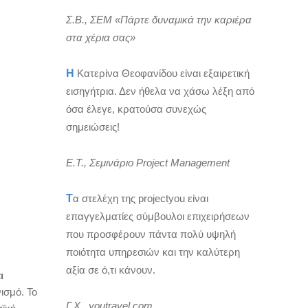
Σ.Β., ΣΕΜ «Πάρτε δυναμικά την καριέρα
στα χέρια σας»
Η
Κατερίνα Θεοφανίδου είναι εξαιρετική
εισηγήτρια. Δεν ήθελα να χάσω λέξη από
όσα έλεγε, κρατούσα συνεχώς
σημειώσεις!
Ε.Τ., Σεμινάριο Project Management
Τ
α στελέχη της projectyou είναι
επαγγελματίες σύμβουλοι επιχειρήσεων
που προσφέρουν πάντα πολύ υψηλή
ποιότητα υπηρεσιών και την καλύτερη
αξία σε ό,τι κάνουν.
ι
ισμό. Το
Γ.Χ., youtravel.com