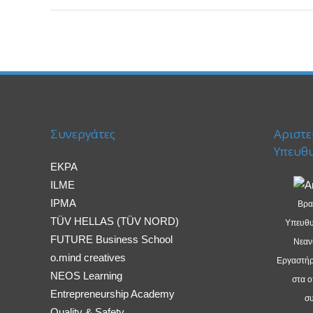
Συνεργάτες
Αριστε
Υπευθ
EKPA
ILME
IPMA
Βρα
TÜV HELLAS (TÜV NORD)
Υπευθυ
FUTURE Business School
Νεανι
o.mind creatives
Εργαστήρι
NEOS Learning
στα 
Entrepreneurship Academy
συ
Quality & Safety