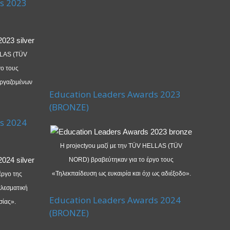
s 2023
LLAS (TÜV
ο τους
εργαζομένων
Education Leaders Awards 2023
(BRONZE)
s 2024
Η projectyou μαζί με την TÜV HELLAS (TÜV
NORD) βραβεύτηκαν για το έργο τους
«Τηλεκπαίδευση ως ευκαιρία και όχι ως αδιέξοδο».
έργο της
λεσματική
Education Leaders Awards 2024
σίας».
(BRONZE)