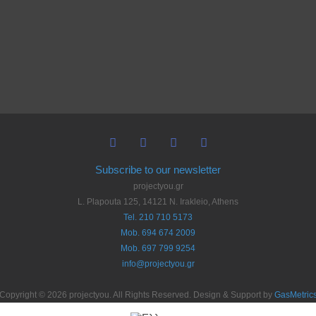
Subscribe to our newsletter
projectyou.gr
L. Plapouta 125, 14121 N. Irakleio, Athens
Tel. 210 710 5173
Mob. 694 674 2009
Mob. 697 799 9254
info@projectyou.gr
Copyright © 2026 projectyou. All Rights Reserved. Design & Support by
GasMetric