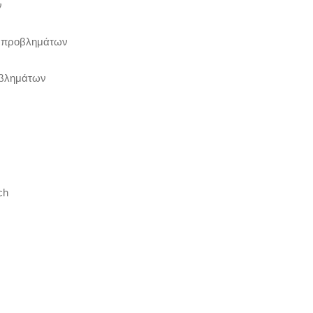
ν
η προβλημάτων
οβλημάτων
ch