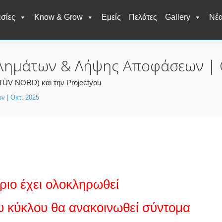
σίες
Know & Grow
Εμείς
Πελάτες
Gallery
Νέ
λημάτων & Λήψης Αποφάσεων | 
TÜV NORD) και την Projectyou
 | Οκτ. 2025
ριο έχει ολοκληρωθεί
υ κύκλου θα ανακοινωθεί σύντομα