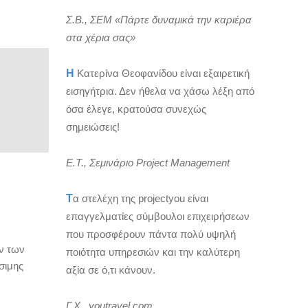
Σ.Β., ΣΕΜ «Πάρτε δυναμικά την καριέρα
στα χέρια σας»
Η
Κατερίνα Θεοφανίδου είναι εξαιρετική
εισηγήτρια. Δεν ήθελα να χάσω λέξη από
όσα έλεγε, κρατούσα συνεχώς
σημειώσεις!
Ε.Τ., Σεμινάριο Project Management
Τ
α στελέχη της projectyou είναι
επαγγελματίες σύμβουλοι επιχειρήσεων
που προσφέρουν πάντα πολύ υψηλή
ων των
ποιότητα υπηρεσιών και την καλύτερη
σιμης
αξία σε ό,τι κάνουν.
Γ.Χ., youtravel.com