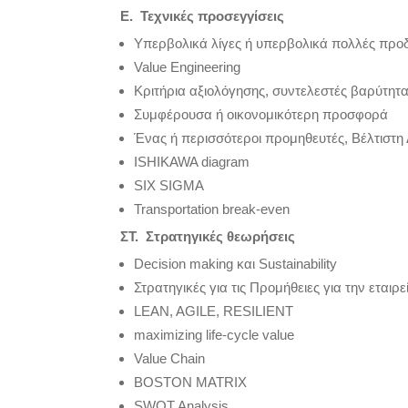
E
. Τεχνικές προσεγγίσεις
Υπερβολικά λίγες ή υπερβολικά πολλές προ
Value Engineering
Κριτήρια αξιολόγησης, συντελεστές βαρύτητ
Συμφέρουσα ή οικονομικότερη προσφορά
Ένας ή περισσότεροι προμηθευτές, Βέλτιστη
ISHIKAWA diagram
SIX SIGMA
Transportation break-even
ΣΤ. Στρατηγικές θεωρήσεις
Decision making και Sustainability
Στρατηγικές για τις Προμήθειες για την εταιρε
LEAN, AGILE, RESILIENT
maximizing life-cycle value
Value Chain
BOSTON MATRIX
SWOT Analysis