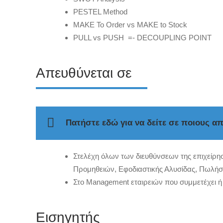
PESTEL Method
MAKE To Order vs MAKE to Stock
PULL vs PUSH =- DECOUPLING POINT
Απευθύνεται σε
Πατήστε εδώ για να δείτε σε ποιους απ
Στελέχη όλων των διευθύνσεων της επιχείρησ
Προμηθειών, Εφοδιαστικής Αλυσίδας, Πωλήσ
Στο Management εταιρειών που συμμετέχει ή 
Εισηγητής