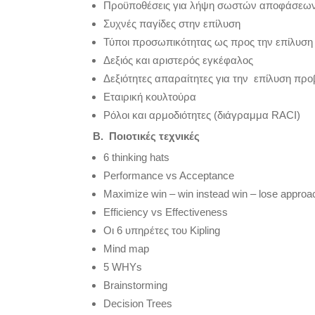
Προϋποθέσεις για λήψη σωστών αποφάσεω
Συχνές παγίδες στην επίλυση
Τύποι προσωπικότητας ως προς την επίλυσ
Δεξιός και αριστερός εγκέφαλος
Δεξιότητες απαραίτητες για την επίλυση πρ
Εταιρική κουλτούρα
Ρόλοι και αρμοδιότητες (διάγραμμα RACI)
Β. Ποι
o
τικές τεχνικές
6 thinking hats
Performance vs Acceptance
Μaximize win – win instead win – lose approa
Efficiency vs Effectiveness
Οι 6 υπηρέτες του Kipling
Mind map
5 WHYs
Brainstorming
Decision Trees