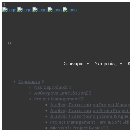
0
Σεμινάρια
Υπηρεσίες
Σεμινάρια
Νέα Σεμινάρια
Ασύγχρονη Εκπαίδευση
Project Management
Διεθνής Πιστοποίηση Project Mana
Διεθνής Πιστοποίηση Green Projec
Διεθνής Πιστοποίηση Scrum & Agile
Project Management Hard & Soft Skil
Microsoft Project Basics