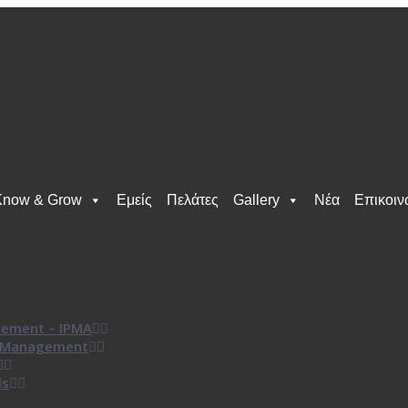
Know & Grow
Εμείς
Πελάτες
Gallery
Νέα
Επικοιν
gement – IPMA
t Management
ls