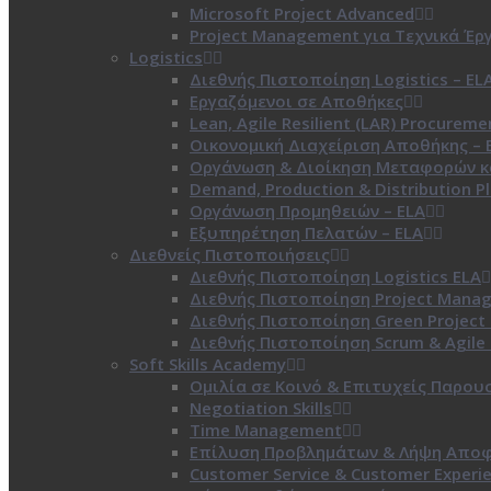
Microsoft Project Advanced
Project Management για Τεχνικά Έρ
Logistics
Διεθνής Πιστοποίηση Logistics – EL
Εργαζόμενοι σε Αποθήκες
Lean, Agile Resilient (LAR) Procureme
Οικονομική Διαχείριση Αποθήκης – 
Οργάνωση & Διοίκηση Μεταφορών κα
Demand, Production & Distribution Pl
Οργάνωση Προμηθειών – ELA
Εξυπηρέτηση Πελατών – ELA
Διεθνείς Πιστοποιήσεις
Διεθνής Πιστοποίηση Logistics ELA
Διεθνής Πιστοποίηση Project Mana
Διεθνής Πιστοποίηση Green Projec
Διεθνής Πιστοποίηση Scrum & Agile 
Soft Skills Academy
Ομιλία σε Κοινό & Επιτυχείς Παρου
Negotiation Skills
Time Management
Επίλυση Προβλημάτων & Λήψη Απο
Customer Service & Customer Experi