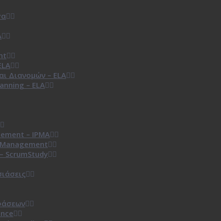
γα
A
nt
ELA
ι Διανομών – ELA
anning – ELA
gement – IPMA
t Management
– ScrumStudy
σιάσεις
φάσεων
ence