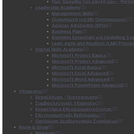
Πώς προωθώ τον εαυτό μου – Person
Leadership Academy
Management Skills
Οικονομικά για Μη Οικονομικούς
Δείκτες Απόδοσης (KPIs)
Business Plan
Business Essentials για Upskilling Σ
Lean, Agile and Resilient (LAR) Procu
Digital Skills Academy
Microsoft Project Basics
Microsoft Project Advanced
Microsoft Excel Basics
Microsoft Excel Advanced
Microsoft Word Advanced
Microsoft PowerPoint Advanced
Υπηρεσίες
Εκπαίδευση – Πιστοποίηση
Συμβουλευτικές Υπηρεσίες
Εργαστήρια Επιχειρηματικότητας
Επιχειρηματικές Εκδηλώσεις
Οργάνωση Διαδικτυακών Συνεδρίων
Know & Grow
Webinars