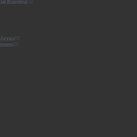
al Branding
τελεχών
rement