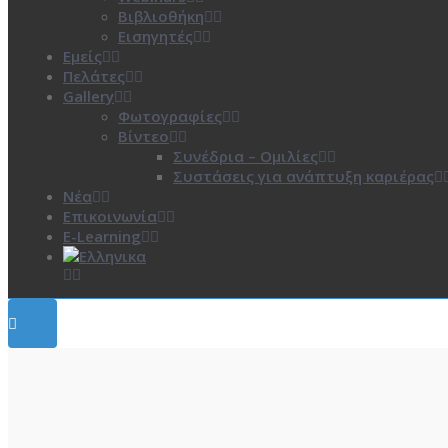
Βιβλιοθήκη
Εισηγητές
Εμείς
Πελάτες
Gallery
Φωτογραφίες
Βίντεο
Συνέδρια – Ομιλίες
Συστάσεις για ανάπτυξη καριέρας
Νέα
Επικοινωνία
E-Learning