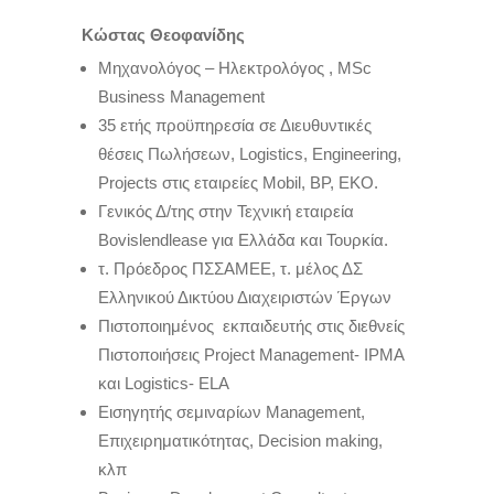
Κώστας Θεοφανίδης
Μηχανολόγος – Ηλεκτρολόγος , MSc
Business Μanagement
35 ετής προϋπηρεσία σε Διευθυντικές
θέσεις Πωλήσεων, Logistics, Engineering,
Projects στις εταιρείες Mobil, BP, EKO.
Γενικός Δ/της στην Τεχνική εταιρεία
Bovislendlease για Ελλάδα και Τουρκία.
τ. Πρόεδρος ΠΣΣΑΜΕΕ, τ. μέλος ΔΣ
Ελληνικού Δικτύου Διαχειριστών Έργων
Πιστοποιημένος εκπαιδευτής στις διεθνείς
Πιστοποιήσεις Project Management- IPMA
και Logistics- ELA
Εισηγητής σεμιναρίων Management,
Επιχειρηματικότητας, Decision making,
κλπ