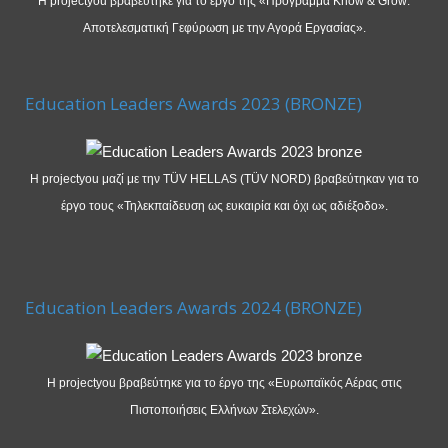
Η projectyou βραβεύτηκε για το έργο της «Πρόγραμμα Know & Grow:
Αποτελεσματική Γεφύρωση με την Αγορά Εργασίας».
Education Leaders Awards 2023 (BRONZE)
Η projectyou μαζί με την TÜV HELLAS (TÜV NORD) βραβεύτηκαν για το
έργο τους «Τηλεκπαίδευση ως ευκαιρία και όχι ως αδιέξοδο».
Education Leaders Awards 2024 (BRONZE)
Η projectyou βραβεύτηκε για το έργο της «Ευρωπαϊκός Αέρας στις
Πιστοποιήσεις Ελλήνων Στελεχών».