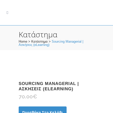
Κατάστημα
Home
>
Κατάστημα
>
Sourcing Managerial |
Ασκήσεις (eLearning)
SOURCING MANAGERIAL |
ΑΣΚΉΣΕΙΣ (ELEARNING)
70.00
€
Προσθήκη Στο Καλάθι