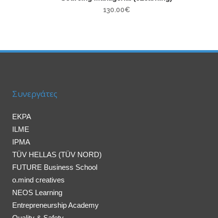
130.00
€
Συνεργάτες
EKPA
ILME
IPMA
TÜV HELLAS (TÜV NORD)
FUTURE Business School
o.mind creatives
NEOS Learning
Entrepreneurship Academy
Quality & Safety