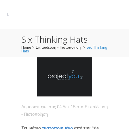
Six Thinking Hats
Home
>
Εκπαίδευση - Πιστοποίηση
>
Six Thinking
Hats
Δημοσιεύτηκε στις 04 Δεκ 15
στα
Εκπαίδευση
- Πιστοποίηση
Σεμινάριο
πιστοποιημένο
από την “de