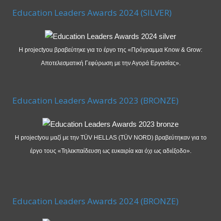
Education Leaders Awards 2024 (SILVER)
Η projectyou βραβεύτηκε για το έργο της «Πρόγραμμα Know & Grow:
Αποτελεσματική Γεφύρωση με την Αγορά Εργασίας».
Education Leaders Awards 2023 (BRONZE)
Η projectyou μαζί με την TÜV HELLAS (TÜV NORD) βραβεύτηκαν για το
έργο τους «Τηλεκπαίδευση ως ευκαιρία και όχι ως αδιέξοδο».
Education Leaders Awards 2024 (BRONZE)