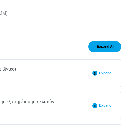
EMM)
Expand All
 βίντεο)
Expand
 της εξυπηρέτησης πελατών
Expand