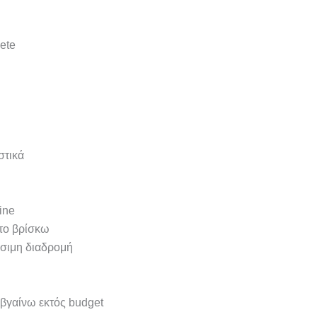
ete
στικά
ine
 το βρίσκω
ίσιμη διαδρομή
βγαίνω εκτός budget