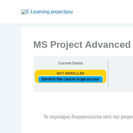
Skip
to
content
MS Project Advanced
Current Status
NOT ENROLLED
Enroll in this course to get access
Το σεμινάριο διοργανώνεται από την pro