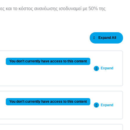
ες και το κόστος ανανέωσης ισοδυναμεί με 50% της
Expand All
You don't currently have access to this content
Expand
0% COMPLETE
0/1 Steps
You don't currently have access to this content
Expand
υ MS Project
0% COMPLETE
0/1 Steps