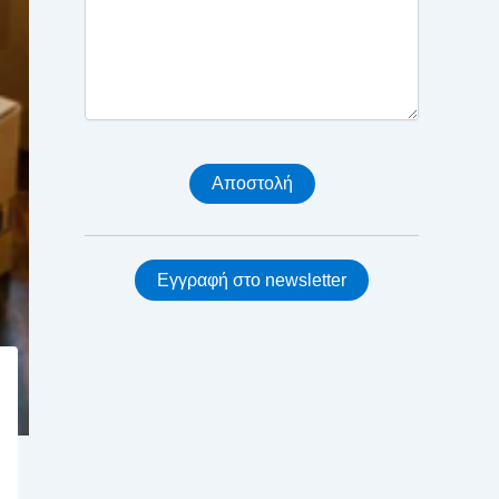
Εγγραφή στο newsletter
εις
εις