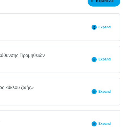
Expand All
Expand
ιεύθυνσης Προμηθειών
Expand
τος κύκλου ζωής»
Expand
ς
Expand