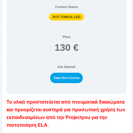
του
μεταφοράς
μεταφοράς
διαδικασιών
επικίνδυνων
Μεταφορών
κατάλληλων
μεταφοράς
Απόδοσης
(ΙΤ)
για
υλικών/
(Transport
μεταφορέων
(KPIs)
συστημάτων
Current Status
τις
αγαθών
Management
για
Διαχείρισης
μεταφορές
Systems
την
Μεταφορών.
NOT ENROLLED
–
βελτίωση
(Transport
TMS)
της
Management
μεταφοράς
System
–
TMS)
Price
130 €
Get Started
Take this Course
Το υλικό προστατεύεται από πνευματικά δικαιώματα
και προορίζεται αυστηρά για προσωπική χρήση των
εκπαιδευομένων από την Projectyou για την
πιστοποίηση ELA.