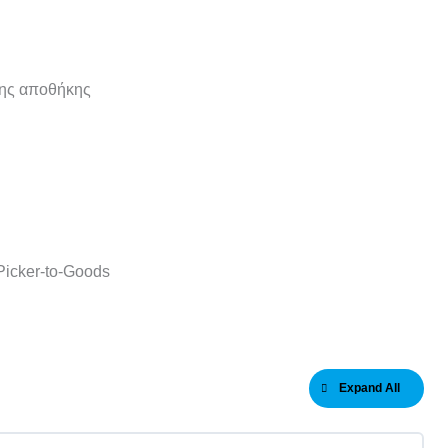
της αποθήκης
Picker-to-Goods
Expand All