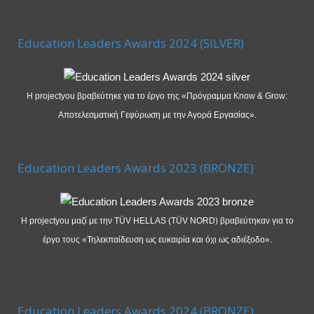
Education Leaders Awards 2024 (SILVER)
Η projectyou βραβεύτηκε για το έργο της «Πρόγραμμα Know & Grow:
Αποτελεσματική Γεφύρωση με την Αγορά Εργασίας».
Education Leaders Awards 2023 (BRONZE)
Η projectyou μαζί με την TÜV HELLAS (TÜV NORD) βραβεύτηκαν για το
έργο τους «Τηλεκπαίδευση ως ευκαιρία και όχι ως αδιέξοδο».
Education Leaders Awards 2024 (BRONZE)