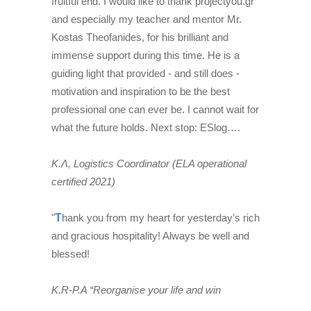
fruitful end. I would like to thank
projectyou.gr
and especially my teacher and mentor Mr.
Kostas Theofanides
, for his brilliant and
immense support during this time. He is a
guiding light that provided - and still does -
motivation and inspiration to be the best
professional one can ever be. I cannot wait for
what the future holds. Next stop: ESlog….
Κ.Λ, Logistics Coordinator (ELA operational
certified 2021)
"
T
hank you from my heart for yesterday’s rich
and gracious hospitality! Always be well and
blessed!
K.R-P.A “Reorganise your life and win