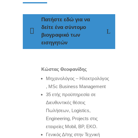
Πατήστε εδώ για να
δείτε ένα σύντομο
βιογραφικό των
εισηγητών
Κώστας Θεοφανίδης
Μηχανολόγος – Ηλεκτρολόγος
, MSc Business Μanagement
35 ετής προϋπηρεσία σε
Διευθυντικές θέσεις
Πωλήσεων, Logistics,
Engineering, Projects στις
εταιρείες Mobil, BP, EKO.
Γενικός Δ/της στην Τεχνική