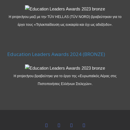
Η projectyou μαζί με την TÜV HELLAS (TÜV NORD) βραβεύτηκαν για το
έργο τους «Τηλεκπαίδευση ως ευκαιρία και όχι ως αδιέξοδο».
Education Leaders Awards 2024 (BRONZE)
Η projectyou βραβεύτηκε για το έργο της «Ευρωπαϊκός Αέρας στις
Πιστοποιήσεις Ελλήνων Στελεχών».