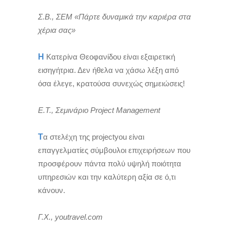
Σ.Β., ΣΕΜ «Πάρτε δυναμικά την καριέρα στα
χέρια σας»
Η
Κατερίνα Θεοφανίδου είναι εξαιρετική
εισηγήτρια. Δεν ήθελα να χάσω λέξη από
όσα έλεγε, κρατούσα συνεχώς σημειώσεις!
Ε.Τ., Σεμινάριο Project Management
Τ
α στελέχη της projectyou είναι
επαγγελματίες σύμβουλοι επιχειρήσεων που
προσφέρουν πάντα πολύ υψηλή ποιότητα
υπηρεσιών και την καλύτερη αξία σε ό,τι
κάνουν.
Γ.Χ., youtravel.com