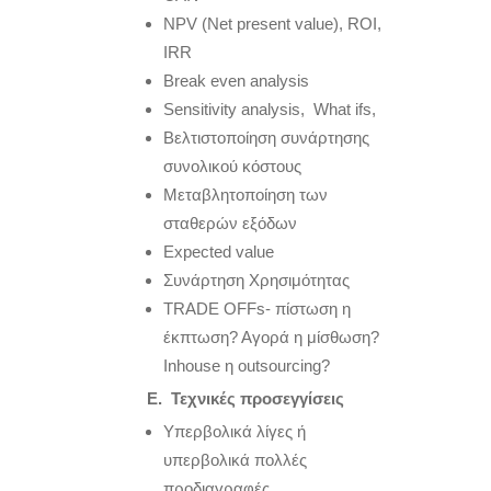
NPV (Net present value), ROI,
IRR
Break even analysis
Sensitivity analysis, What ifs,
Βελτιστοποίηση συνάρτησης
συνολικού κόστους
Μεταβλητοποίηση των
σταθερών εξόδων
Expected value
Συνάρτηση Χρησιμότητας
TRADE OFFs- πίστωση η
έκπτωση? Αγορά η μίσθωση?
Inhouse η outsourcing?
E
. Τεχνικές προσεγγίσεις
Υπερβολικά λίγες ή
υπερβολικά πολλές
προδιαγραφές