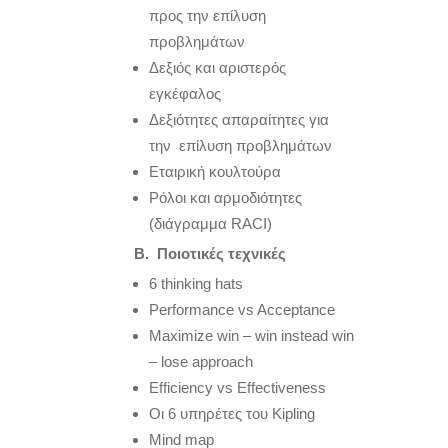
προς την επίλυση
προβλημάτων
Δεξιός και αριστερός
εγκέφαλος
Δεξιότητες απαραίτητες για
την επίλυση προβλημάτων
Εταιρική κουλτούρα
Ρόλοι και αρμοδιότητες
(διάγραμμα RACI)
Β. Ποι
o
τικές τεχνικές
6 thinking hats
Performance vs Acceptance
Μaximize win – win instead win
– lose approach
Efficiency vs Effectiveness
Οι 6 υπηρέτες του Kipling
Mind map