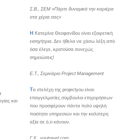
Σ.Β., ΣΕΜ «Πάρτε δυναμικά την καριέρα
στα χέρια σας»
Η
Κατερίνα Θεοφανίδου είναι εξαιρετική
εισηγήτρια. Δεν ήθελα να χάσω λέξη από
όσα έλεγε, κρατούσα συνεχώς
σημειώσεις!
Ε.Τ., Σεμινάριο Project Management
Τ
α στελέχη της projectyou είναι
α
επαγγελματίες σύμβουλοι επιχειρήσεων
ργίας και
που προσφέρουν πάντα πολύ υψηλή
ποιότητα υπηρεσιών και την καλύτερη
αξία σε ό,τι κάνουν.
Γ.Χ., youtravel.com