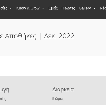
σίες
Know & Grow
Εμείς
Πελάτες
Gallery
Νέ
 Αποθήκες | Δεκ. 2022
γωγή
Διάρκεια
rning
5 ώρες