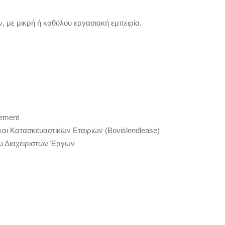
 με μικρή ή καθόλου εργασιακή εμπειρία.
ement
 και Κατασκευαστικών Εταιριών (Bovislendlease)
ου Διαχειριστών Έργων