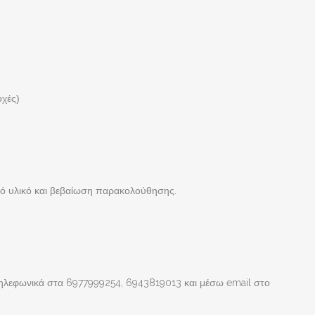
οχές)
κό υλικό και βεβαίωση παρακολούθησης.
ε τηλεφωνικά στα 6977999254, 6943819013 και μέσω email στο