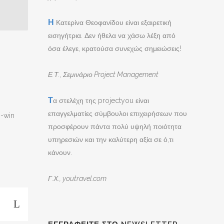
Η
Κατερίνα Θεοφανίδου είναι εξαιρετική
εισηγήτρια. Δεν ήθελα να χάσω λέξη από
όσα έλεγε, κρατούσα συνεχώς σημειώσεις!
Ε.Τ., Σεμινάριο Project Management
Τ
α στελέχη της projectyou είναι
επαγγελματίες σύμβουλοι επιχειρήσεων που
n-win
προσφέρουν πάντα πολύ υψηλή ποιότητα
υπηρεσιών και την καλύτερη αξία σε ό,τι
κάνουν.
Γ.Χ., youtravel.com