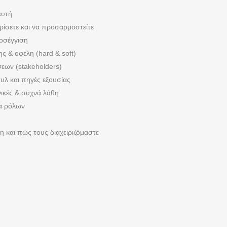
ευτή
ίσετε και να προσαρμοστείτε
οσέγγιση
ς & οφέλη (hard & soft)
εων (stakeholders)
τυλ και πηγές εξουσίας
νικές & συχνά λάθη
ια ρόλων
 και πώς τους διαχειριζόμαστε