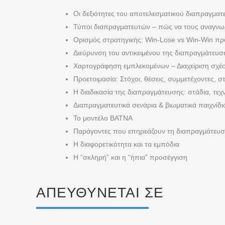
Οι δεξιότητες του αποτελεσματικού διαπραγματ
Τύποι διαπραγματευτών – πώς να τους αναγνωρ
Ορισμός στρατηγικής: Win-Lose vs Win-Win πρ
Διεύρυνση του αντικειμένου της διαπραγμάτευση
Χαρτογράφηση εμπλεκομένων – Διαχείριση σχέσ
Προετοιμασία: Στόχοι, θέσεις, συμμετέχοντες, σ
Η διαδικασία της διαπραγμάτευσης: στάδια, τεχ
Διαπραγματευτικά σενάρια & βιωματικά παιχνίδ
Το μοντέλο BATNA
Παράγοντες που επηρεάζουν τη διαπραγμάτευση
Η διαφορετικότητα και τα εμπόδια
Η “σκληρή” και η “ήπια” προσέγγιση
ΑΠΕΥΘΎΝΕΤΑΙ ΣΕ