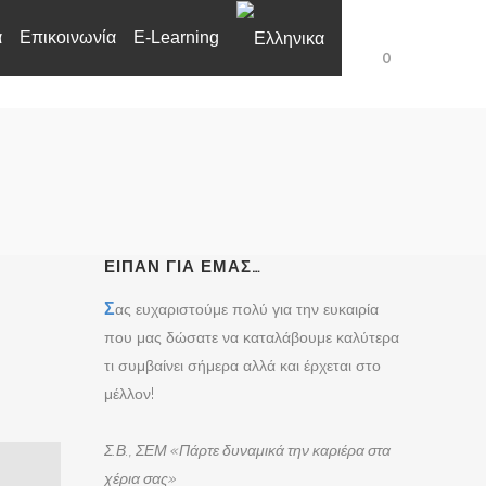
α
Επικοινωνία
E-Learning
0
ΕΊΠΑΝ ΓΙΑ ΕΜΆΣ…
Σ
ας ευχαριστούμε πολύ για την ευκαιρία
που μας δώσατε να καταλάβουμε καλύτερα
τι συμβαίνει σήμερα αλλά και έρχεται στο
μέλλον!
Σ.Β., ΣΕΜ «Πάρτε δυναμικά την καριέρα στα
χέρια σας»