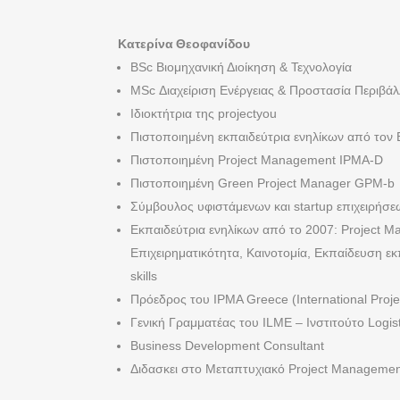
Κατερίνα Θεοφανίδου
BSc Βιομηχανική Διοίκηση & Τεχνολογία
MSc Διαχείριση Ενέργειας & Προστασία Περιβά
Ιδιοκτήτρια της projectyou
Πιστοποιημένη εκπαιδεύτρια ενηλίκων από το
Πιστοποιημένη Project Management IPMA-D
Πιστοποιημένη Green Project Manager GPM-b
Σύμβουλος υφιστάμενων και startup επιχειρήσε
Εκπαιδεύτρια ενηλίκων από το 2007: Project M
Επιχειρηματικότητα, Καινοτομία, Εκπαίδευση ε
skills
Πρόεδρος του IPMA Greece (International Proj
Γενική Γραμματέας του ILME – Ινστιτούτο Log
Business Development Consultant
Διδασκει στο Μεταπτυχιακό Project Manageme