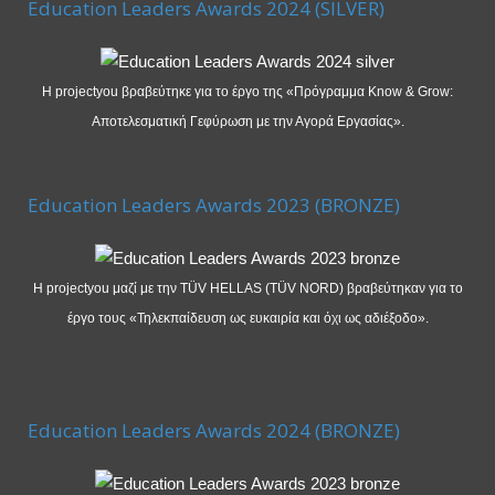
Education Leaders Awards 2024 (SILVER)
Η projectyou βραβεύτηκε για το έργο της «Πρόγραμμα Know & Grow:
Αποτελεσματική Γεφύρωση με την Αγορά Εργασίας».
Education Leaders Awards 2023 (BRONZE)
Η projectyou μαζί με την TÜV HELLAS (TÜV NORD) βραβεύτηκαν για το
έργο τους «Τηλεκπαίδευση ως ευκαιρία και όχι ως αδιέξοδο».
Education Leaders Awards 2024 (BRONZE)