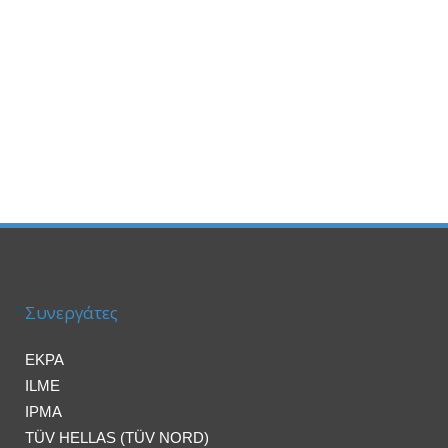
Συνεργάτες
EKPA
ILME
IPMA
TÜV HELLAS (TÜV NORD)