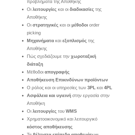
προβλήματα της Αποθήκης
Οι
λειτουργίες
και οι
διαδικασίες
της
Αποθήκης
Οι
στρατηγικές
και οι
μέθοδοι
order
picking
Μηχανήματα
και
εξοπλισμός
της
Αποθήκης
Πώς σχεδιάζουμε την
χωροταξική
διάταξη
Μέθοδοι
απογραφής
Αποθήκευση Επικινδύνων προϊόντων
Ο ρόλος και οι υπηρεσίες των
3PL
και
4PL
Ασφάλεια και υγιεινή
στην εργασία στην
Αποθήκη
Oι
λειτουργίες
του
WMS
Χρηματοοικονομικό και λειτουργικό
κόστος αποθήκευσης
Τα
βέλτιστα
επίπεδα
αποθεμάτων
.