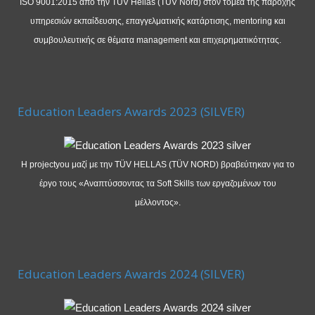
ISO 9001:2015 από την TUV Hellas (TUV Nord) στον τομέα της παροχής
υπηρεσιών εκπαίδευσης, επαγγελματικής κατάρτισης, mentoring και
συμβουλευτικής σε θέματα management και επιχειρηματικότητας.
Education Leaders Awards 2023 (SILVER)
Η projectyou μαζί με την TÜV HELLAS (TÜV NORD) βραβεύτηκαν για το
έργο τους «Αναπτύσσοντας τα Soft Skills των εργαζομένων του
μέλλοντος».
Education Leaders Awards 2024 (SILVER)