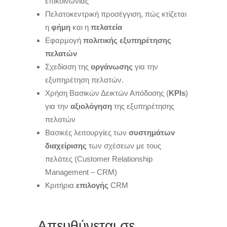
επικοινωνίας
Πελατοκεντρική προσέγγιση, πώς κτίζεται
η
φήμη
και η
πελατεία
Eφαρμογή
πολιτικής εξυπηρέτησης
πελατών
Σχεδίαση της
οργάνωσης
για την
εξυπηρέτηση πελατών.
Χρήση Βασικών Δεικτών Απόδοσης (
KPIs
)
για την
αξιολόγηση
της εξυπηρέτησης
πελατών
Βασικές λειτουργίες των
συστημάτων
διαχείρισης
των σχέσεων με τους
πελάτες (Customer Relationship
Management – CRM)
Κριτήρια
επιλογής
CRM
Απευθύνεται σε