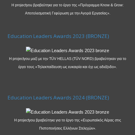
Η projectyou βραβεύτηκε για το έργο της «Πρόγραμμα Know & Grow:
Αποτελεσματική Γεφύρωση με την Αγορά Εργασίας».
Education Leaders Awards 2023 (BRONZE)
Η projectyou μαζί με την TÜV HELLAS (TÜV NORD) βραβεύτηκαν για το
έργο τους «Τηλεκπαίδευση ως ευκαιρία και όχι ως αδιέξοδο».
Education Leaders Awards 2024 (BRONZE)
Η projectyou βραβεύτηκε για το έργο της «Ευρωπαϊκός Αέρας στις
Πιστοποιήσεις Ελλήνων Στελεχών».