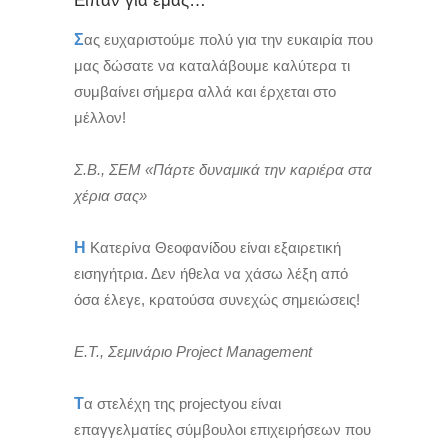
Είπαν για εμάς…
Σ
ας ευχαριστούμε πολύ για την ευκαιρία που
μας δώσατε να καταλάβουμε καλύτερα τι
συμβαίνει σήμερα αλλά και έρχεται στο
μέλλον!
Σ.Β., ΣΕΜ «Πάρτε δυναμικά την καριέρα στα
χέρια σας»
Η
Κατερίνα Θεοφανίδου είναι εξαιρετική
εισηγήτρια. Δεν ήθελα να χάσω λέξη από
όσα έλεγε, κρατούσα συνεχώς σημειώσεις!
Ε.Τ., Σεμινάριο Project Management
Τ
α στελέχη της projectyou είναι
επαγγελματίες σύμβουλοι επιχειρήσεων που