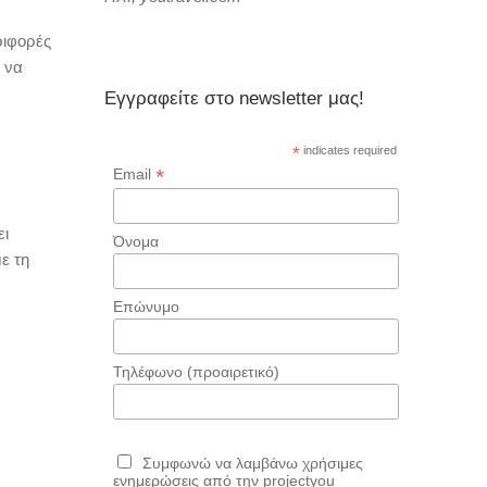
ριφορές
ι να
Εγγραφείτε στο newsletter μας!
*
indicates required
*
Email
ει
Όνομα
ε τη
Επώνυμο
Τηλέφωνο (προαιρετικό)
Συμφωνώ να λαμβάνω χρήσιμες
ενημερώσεις από την projectyou