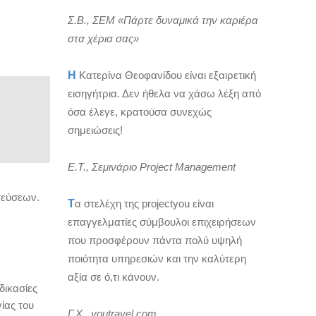
Σ.Β., ΣΕΜ «Πάρτε δυναμικά την καριέρα
στα χέρια σας»
Η
Κατερίνα Θεοφανίδου είναι εξαιρετική
εισηγήτρια. Δεν ήθελα να χάσω λέξη από
όσα έλεγε, κρατούσα συνεχώς
σημειώσεις!
Ε.Τ., Σεμινάριο Project Management
τεύσεων.
Τ
α στελέχη της projectyou είναι
επαγγελματίες σύμβουλοι επιχειρήσεων
που προσφέρουν πάντα πολύ υψηλή
ποιότητα υπηρεσιών και την καλύτερη
αξία σε ό,τι κάνουν.
δικασίες
ίας του
Γ.Χ., youtravel.com