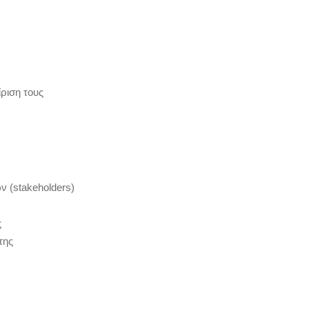
ριση τους
 (stakeholders)
ς
της