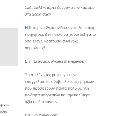
Σ.Β., ΣΕΜ «Πάρτε δυναμικά την καριέρα
στα χέρια σας»
Η
Κατερίνα Θεοφανίδου είναι εξαιρετική
εισηγήτρια. Δεν ήθελα να χάσω λέξη από
όσα έλεγε, κρατούσα συνεχώς
σημειώσεις!
Ε.Τ., Σεμινάριο Project Management
Τ
α στελέχη της projectyou είναι
επαγγελματίες σύμβουλοι επιχειρήσεων
που προσφέρουν πάντα πολύ υψηλή
ποιότητα υπηρεσιών και την καλύτερη
αξία σε ό,τι κάνουν.
έργα.
όδια
Γ.Χ., youtravel.com