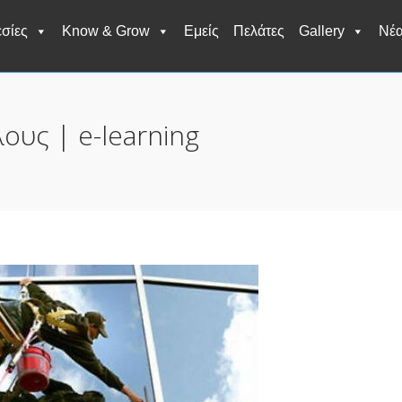
σίες
Know & Grow
Εμείς
Πελάτες
Gallery
Νέ
ους | e-learning