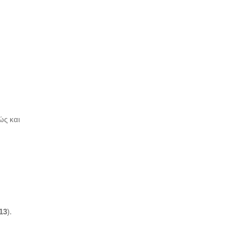
ώς και
13
).