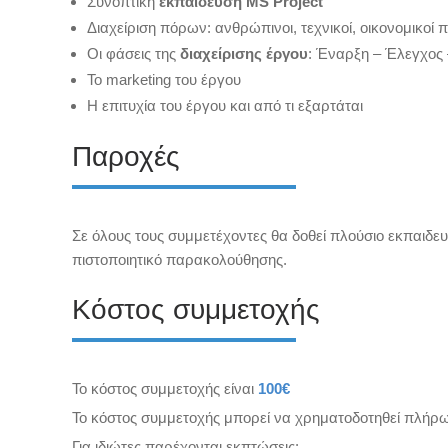
Συνοπτική
εκπαίδευση MS Project
Διαχείριση πόρων: ανθρώπινοι, τεχνικοί, οικονομικοί 
Οι φάσεις της
διαχείρισης έργου
: Έναρξη – Έλεγχος 
Το marketing του έργου
Η επιτυχία του έργου και από τι εξαρτάται
Παροχές
Σε όλους τους συμμετέχοντες θα δοθεί πλούσιο εκπαιδευ
πιστοποιητικό παρακολούθησης.
Κόστος συμμετοχής
Το κόστος συμμετοχής είναι
100€
Το κόστος συμμετοχής μπορεί να χρηματοδοτηθεί πλήρ
Για ιδιώτες παρέχονται εκπτώσεις: