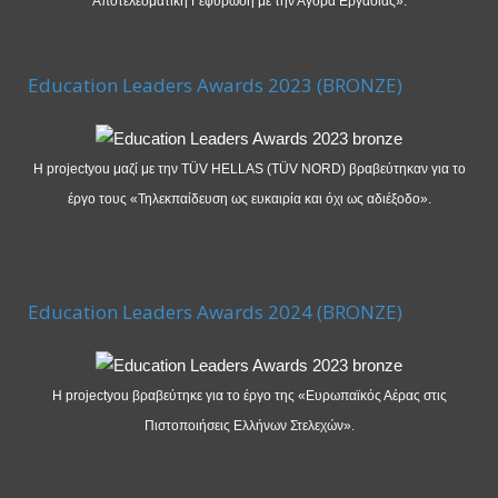
Αποτελεσματική Γεφύρωση με την Αγορά Εργασίας».
Education Leaders Awards 2023 (BRONZE)
Η projectyou μαζί με την TÜV HELLAS (TÜV NORD) βραβεύτηκαν για το
έργο τους «Τηλεκπαίδευση ως ευκαιρία και όχι ως αδιέξοδο».
Education Leaders Awards 2024 (BRONZE)
Η projectyou βραβεύτηκε για το έργο της «Ευρωπαϊκός Αέρας στις
Πιστοποιήσεις Ελλήνων Στελεχών».