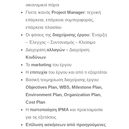
οικονομικοί πόροι
Γίνετε ικανός
Project Manager
: τεχνική
επάρκεια, επάρκεια συμπεριφοράς,
επάρκεια πλαισίου
Οι φάσεις της
διαχείρισης έργου
: Έναρξη
– Έλεγχος – Συντονισμός – Κλείσιμο
Διαχειρίση
αλλαγών –
Διαχείριση
Κινδύνων
Το
marketing
του έργου
Η
επιτυχία
του έργου και από τι εξαρτάται
Βασική τεκμηρίωση διαχείρισης έργου:
Objectives Plan, WBS, Milestone Plan,
Environment Plan, Organization Plan,
Cost Plan
Η
πιστοποίηση IPMA
και προετοιμασία
για τις εξετάσεις
Επίλυση ασκήσεων από προηγούμενες