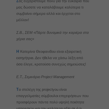
Σ
ας ευχαριστούμε πολύ για την ευκαιρία που
μας δώσατε να καταλάβουμε καλύτερα τι
συμβαίνει σήμερα αλλά και έρχεται στο
μέλλον!
Σ.Β., ΣΕΜ «Πάρτε δυναμικά την καριέρα στα
χέρια σας»
Η
Κατερίνα Θεοφανίδου είναι εξαιρετική
εισηγήτρια. Δεν ήθελα να χάσω λέξη από
όσα έλεγε, κρατούσα συνεχώς σημειώσεις!
Ε.Τ., Σεμινάριο Project Management
Τ
α στελέχη της projectyou είναι
επαγγελματίες σύμβουλοι επιχειρήσεων που
προσφέρουν πάντα πολύ υψηλή ποιότητα
υπηρεσιών και την καλύτερη αξία σε ό,τι