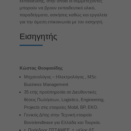
εκπαίδευσης, στην οποία οι συμμετέχοντες
μπορούν να βρουν εκπαιδευτικό υλικό,
παραδείγματα, ασκήσεις καθώς και εργαλεία
για την άμεση επικοινωνία με τον εισηγητή.
Εισηγητής
Κώστας Θεοφανίδης
Μηχανολόγος – Ηλεκτρολόγος , MSc
Business Μanagement
35 ετής προϋπηρεσία σε Διευθυντικές
θέσεις Πωλήσεων, Logistics, Engineering,
Projects στις εταιρείες Mobil, BP, EKO.
Γενικός Δ/της στην Τεχνική εταιρεία
Bovislendlease για Ελλάδα και Τουρκία.
τ. Πρόεδρος ΠΣΣΑΜΕΕ, τ. μέλος ΔΣ