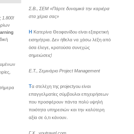
Σ.Β., ΣΕΜ «Πάρτε δυναμικά την καριέρα
στα χέρια σας»
 1.800!
ηρίων
Η
Κατερίνα Θεοφανίδου είναι εξαιρετική
arning
δική
εισηγήτρια. Δεν ήθελα να χάσω λέξη από
όσα έλεγε, κρατούσα συνεχώς
σημειώσεις!
λυμένων
Ε.Τ., Σεμινάριο Project Management
ρίες,
Τ
α στελέχη της projectyou είναι
 σήμερα
επαγγελματίες σύμβουλοι επιχειρήσεων
που προσφέρουν πάντα πολύ υψηλή
ποιότητα υπηρεσιών και την καλύτερη
αξία σε ό,τι κάνουν.
Γ.Χ., youtravel.com