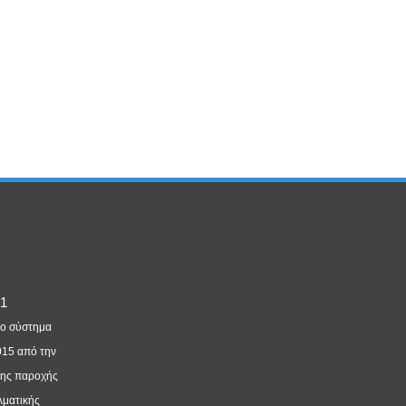
νο σύστημα
015 από την
της παροχής
λματικής