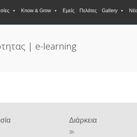
σίες
Know & Grow
Εμείς
Πελάτες
Gallery
Νέ
τητας | e-learning
σία
Διάρκεια
3h