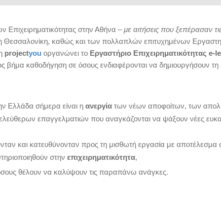
ν Επιχειρηματικότητας στην Αθήνα
– με αιτήσεις που ξεπέρασαν τις
στη Θεσσαλονίκη, καθώς και των πολλαπλών επιτυχημένων Εργαστ
 η
project
you
οργανώνει το
Εργαστήριο Επιχειρηματικότητας e-le
ος βήμα καθοδήγηση σε όσους ενδιαφέρονται να δημιουργήσουν τη 
ην Ελλάδα σήμερα είναι η
ανεργία
των νέων αποφοίτων, των απο
ν ελεύθερων επαγγελματιών που αναγκάζονται να ψάξουν νέες ευκαι
γούνταν και κατευθύνονταν προς τη μισθωτή εργασία με αποτέλεσμα
αστηριοποιηθούν στην
επιχειρηματικότητα
,
σους θέλουν να καλύψουν τις παραπάνω ανάγκες.