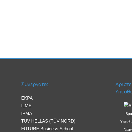
Συνεργάτες
Αριστε
Υπευθ
EKPA
ILME
IPMA
Βρα
TÜV HELLAS (TÜV NORD)
Υπευθυ
FUTURE Business School
Νεανι