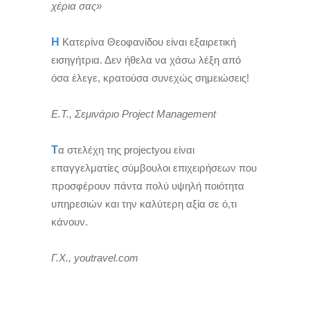
χέρια σας»
Η
Κατερίνα Θεοφανίδου είναι εξαιρετική
εισηγήτρια. Δεν ήθελα να χάσω λέξη από
όσα έλεγε, κρατούσα συνεχώς σημειώσεις!
Ε.Τ., Σεμινάριο Project Management
Τ
α στελέχη της projectyou είναι
επαγγελματίες σύμβουλοι επιχειρήσεων που
προσφέρουν πάντα πολύ υψηλή ποιότητα
υπηρεσιών και την καλύτερη αξία σε ό,τι
κάνουν.
Γ.Χ., youtravel.com