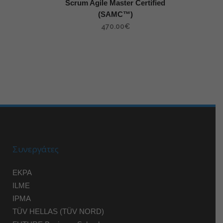
Scrum Agile Master Certified
(SAMC™)
470.00
€
Συνεργάτες
EKPA
ILME
IPMA
TÜV HELLAS (TÜV NORD)