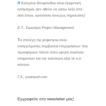
Η
Κατερίνα Θεοφανίδου είναι εξαιρετική
εισηγήτρια. Δεν ήθελα να χάσω λέξη από
όσα έλεγε, κρατούσα συνεχώς σημειώσεις!
Ε.Τ., Σεμινάριο Project Management
Τ
α στελέχη της projectyou είναι
επαγγελματίες σύμβουλοι επιχειρήσεων που
προσφέρουν πάντα πολύ υψηλή ποιότητα
υπηρεσιών και την καλύτερη αξία σε ό,τι
κάνουν.
Γ.Χ., youtravel.com
Εγγραφείτε στο newsletter μας!