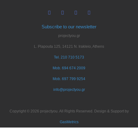
Subscribe to our newsletter
projectyou.gr
L. Plapouta 125, 14121 N. Irakleio, Athens
Tel. 210 710 5173
Mob. 694 674 2009
Mob. 697 799 9254
info@projectyou.gr
Copyright © 2026 projectyou. All Rights Reserved. Design & Support by
GasMetrics