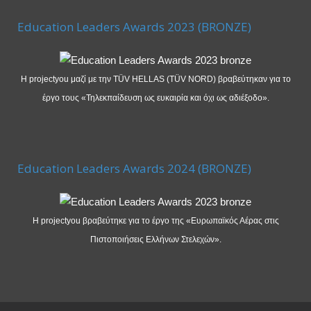
Education Leaders Awards 2023 (BRONZE)
Η projectyou μαζί με την TÜV HELLAS (TÜV NORD) βραβεύτηκαν για το
έργο τους «Τηλεκπαίδευση ως ευκαιρία και όχι ως αδιέξοδο».
Education Leaders Awards 2024 (BRONZE)
Η projectyou βραβεύτηκε για το έργο της «Ευρωπαϊκός Αέρας στις
Πιστοποιήσεις Ελλήνων Στελεχών».