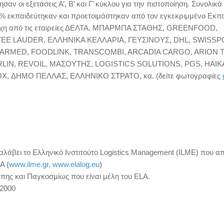
σαν οι εξετάσεις Α’, Β’ και Γ’ κύκλου για την πιστοποίηση. Συνολικά
0% εκπαιδεύτηκαν και προετοιμάστηκαν από τον
εγκεκριμμένο Εκπα
τελέχη από τις εταιρείες ΔΕΛΤΑ, ΜΠΑΡΜΠΑ ΣΤΑΘΗΣ, GREENFOOD,
EE LAUDER, ΕΛΛΗΝΙΚΑ ΚΕΛΛΑΡΙΑ, ΓΕΥΣΙΝΟΥΣ, DHL, SWISSP
SARMED, FOODLINK, TRANSCOMBI, ARCADIA CARGO, ARION 
LIN
,
REVOIL
,
MA
ΣΟΥΤΗΣ,
LOGISTICS SOLUTIONS
,
PGS
,
HAIK
OX
, ΔΗΜΟ ΠΕΛΛΑΣ, ΕΛΛΗΝΙΚΟ ΣΤΡΑΤΟ, κα. (δείτε φωτογραφίες
ναλάβει το Ελληνικό Ινστιτούτο Logistics Management (ILME) που α
A (
www.ilme.gr
,
www.elalog.eu
)
πης και Παγκοσμίως που είναι μέλη του ΕLA.
 2000