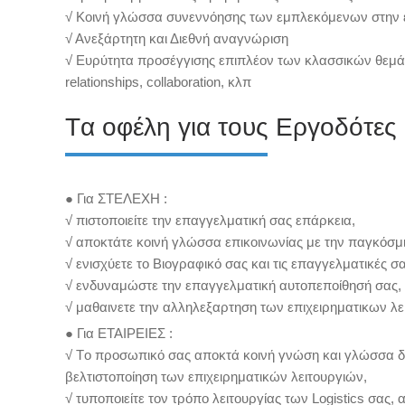
√ Κοινή γλώσσα συνεννόησης των εμπλεκόμενων στην ε
√ Ανεξάρτητη και Διεθνή αναγνώριση
√ Ευρύτητα προσέγγισης επιπλέον των κλασσικών θεμά
relationships, collaboration, κλπ
Tα οφέλη για τους Εργοδότες 
● Για ΣΤΕΛΕΧΗ :
√ πιστοποιείτε την επαγγελματική σας επάρκεια,
√ αποκτάτε κοινή γλώσσα επικοινωνίας με την παγκόσμι
√ ενισχύετε το Βιογραφικό σας και τις επαγγελματικές σ
√ ενδυναμώστε την επαγγελματική αυτοπεποίθησή σας, ε
√ μαθαινετε την αλληλεξαρτηση των επιχειρηματικων λει
● Για ΕΤΑΙΡΕΙΕΣ :
√ Tο προσωπικό σας αποκτά κοινή γνώση και γλώσσα δια
βελτιστοποίηση των επιχειρηματικών λειτουργιών,
√ τυποποιείτε τον τρόπο λειτουργίας των Logistics σα