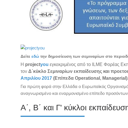
Δείτε
εδώ
την δημοσίευση των σεμιναρίων στο περιοδι
Η
project
you
εγκεκριμένος από το ΙLME Φορέας Εκπ
τον
Δ
΄κύκλο Σεμιναρίων εκπαίδευσης και προετοι
Απριλίου 2017
(Επίπεδα
Operational
,
Managerial
)
Για πρώτη φορά στην Ελλάδα ο Ευρωπαϊκός Οργανισμός
αναγνωρισμένο και εναρμονισμένο επίπεδο προσόντων 
Α΄, Β΄ και Γ' κύκλοι εκπαίδευσ