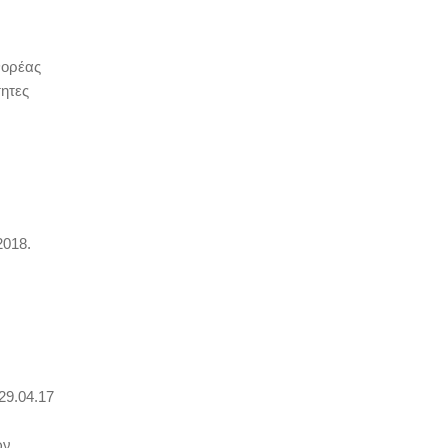
Φορέας
τητες
2018.
29.04.17
ων