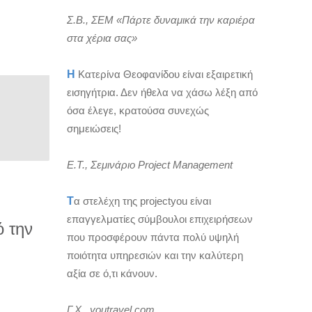
Σ.Β., ΣΕΜ «Πάρτε δυναμικά την καριέρα
στα χέρια σας»
Η
Κατερίνα Θεοφανίδου είναι εξαιρετική
εισηγήτρια. Δεν ήθελα να χάσω λέξη από
όσα έλεγε, κρατούσα συνεχώς
σημειώσεις!
Ε.Τ., Σεμινάριο Project Management
Τ
α στελέχη της projectyou είναι
επαγγελματίες σύμβουλοι επιχειρήσεων
ό την
που προσφέρουν πάντα πολύ υψηλή
ποιότητα υπηρεσιών και την καλύτερη
αξία σε ό,τι κάνουν.
Γ.Χ., youtravel.com