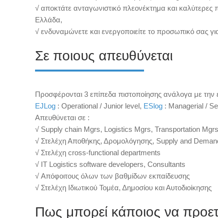
√ αποκτάτε ανταγωνιστικό πλεονέκτημα και καλύτερες 
Ελλάδα,
√ ενδυναμώνετε και ενεργοποιείτε το προσωπικό σας γ
Σε ποιους απευθύνεται
Προσφέρονται 3 επίπεδα πιστοποίησης ανάλογα με την εμ
ΕJLog
: Operational / Junior level,
ESlog
: Μanagerial / Se
Απευθύνεται σε :
√ Supply chain Mgrs, Logistics Mgrs, Transportation Mg
√ Στελέχη Αποθήκης, Δρομολόγησης, Supply and Demand 
√ Στελέχη cross-functional departments
√ IT Logistics software developers, Consultants
√ Απόφοιτους όλων των βαθμίδων εκπαίδευσης
√ Στελέχη Ιδιωτικού Τομέα, Δημοσίου και Αυτοδιοίκησης
Πως μπορεί κάποιος να προετο