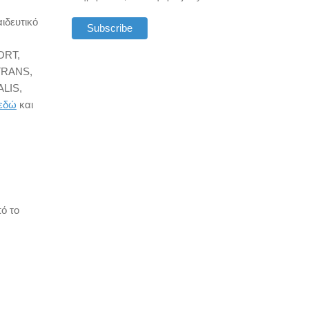
ιδευτικό
ORT,
TRANS,
ALIS
,
εδώ
και
πό το