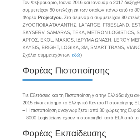
Τον Φεβρουάριο, Ιούνιο 2016 και Ιανουάριο 2017 διεξήχθη
συμμετείχαν 90 στελέχη εκ των οποίων πάνω από το 8
Φορέα
Projectyou
. Στα σεμινάρια συμμετείχαν 80 σ
ΖΥΘΟΠΟΙΙΑ ΑΤΑΛΑΝΤΗΣ, LAFARGE, FRIESLAND, EST
SKYSERV, SAMARAS, TEKA, METRON LOGISTICS, 
ΑΡΓΟΣ, ΕΚΟL
, MAKIOS,
ΙΔΡΥΜΑ ΩΝΑΣΗ
,
LEROY MER
KAYSIS
,
BRIGHT
,
LOGIKA
, 3
M
,
SMART TRANS
,
VIAN
Σχόλια συμμετεχόντων
εδώ
)
Φορέας Πιστοποίησης
Tιs Εξετάσεις και τη Πιστοποίηση για την Ελλάδα έχει α
2015 είναι επίσημα το Ελληνικό Κέντρο Πιστοποίησης ΕL
– H πιστοποίηση αναγνωρίζεται από 30 χώρες της Ευρώ
– 8000 Logisticians έχουν πιστοποιηθεί κατά ELA από το
Φορέας Εκπαίδευσης