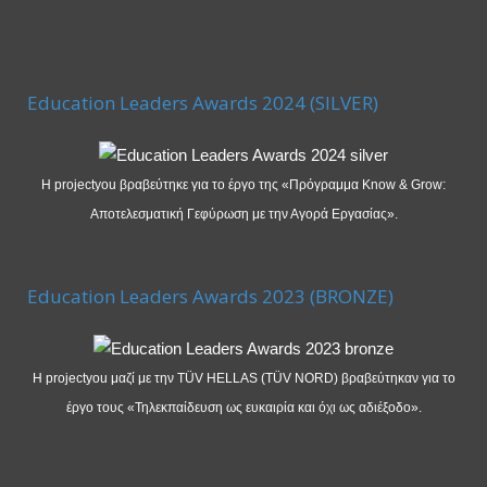
Education Leaders Awards 2024 (SILVER)
Η projectyou βραβεύτηκε για το έργο της «Πρόγραμμα Know & Grow:
Αποτελεσματική Γεφύρωση με την Αγορά Εργασίας».
Education Leaders Awards 2023 (BRONZE)
Η projectyou μαζί με την TÜV HELLAS (TÜV NORD) βραβεύτηκαν για το
έργο τους «Τηλεκπαίδευση ως ευκαιρία και όχι ως αδιέξοδο».