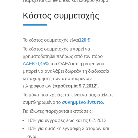
Παρέχεται coffee break και ελαφρύ γεύμα.
Κόστος συμμετοχής
Το κόστος συμμετοχής είναι
120 €
Το κόστος συμμετοχής μπορεί να
χρηματοδοτηθεί πλήρως από τον πόρο
ΛΑΕΚ 0,45%
του ΟΑΕΔ και η projectyou
μπορεί να αναλάβει δωρεάν τη διαδικασία
καταχώρησης των απαιτούμενων
πληροφοριών (
προθεσμία 9.7.2012
).
Το μόνο που χρειάζεται είναι να μας στείλετε
συμπληρωμένο το
συνημμένο έντυπο
.
Για ιδιώτες παρέχονται εκπτώσεις:
10% για εγγραφές έως και τις 6.7.2012
10% για ομαδική εγγραφή 3 ατόμων και
άνω