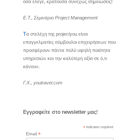
όσα έλεγε, κρατούσα συνεχώς σημειώσεις!
Ε.Τ., Σεμινάριο Project Management
Τ
α στελέχη της projectyou είναι
επαγγελματίες σύμβουλοι επιχειρήσεων που
προσφέρουν πάντα πολύ υψηλή ποιότητα
υπηρεσιών και την καλύτερη αξία σε ό,τι
κάνουν.
Γ.Χ., youtravel.com
Εγγραφείτε στο newsletter μας!
*
indicates required
*
Email